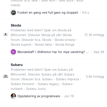
Diskuter bl.a. Seat - Seat leon - Seat ibiza - Ibiza
toledo
Fusket en gang ved full gass og stoppet
Skoda
Problemer med bilen? Spør om Skoda på
12.3k
innlegg
Bilforumet. Diskuter Skoda på vårt Skoda
forum. Diskuter bl.a. Skoda - Skoda octavia -
Skoda superb - Skoda fabia - Skoda Norge
Blendeklaff \ Stillmotor har for mye vandring? Hopper ut av sporet
Subaru
Problemer med bilen? Spør om Subaru på
Bilforumet. Diskuter Subaru på vårt Subaru
3.6k
innlegg
forum. Diskuter bl.a. Subaru - Subaru impreza -
Subaru forester - Subaru legacy - Subaru
outback - Subaru Justy
Oppdatering av programvare