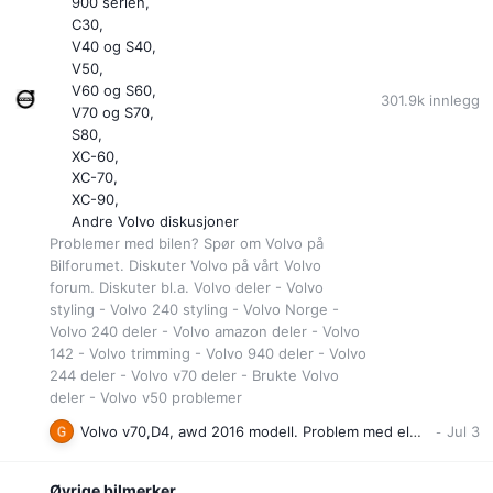
900 serien
C30
V40 og S40
V50
V60 og S60
301.9k
innlegg
V70 og S70
S80
XC-60
XC-70
XC-90
Andre Volvo diskusjoner
Problemer med bilen? Spør om Volvo på
Bilforumet. Diskuter Volvo på vårt Volvo
forum. Diskuter bl.a. Volvo deler - Volvo
styling - Volvo 240 styling - Volvo Norge -
Volvo 240 deler - Volvo amazon deler - Volvo
142 - Volvo trimming - Volvo 940 deler - Volvo
244 deler - Volvo v70 deler - Brukte Volvo
deler - Volvo v50 problemer
Volvo v70,D4, awd 2016 modell. Problem med elektrisk sete på v.side
Øvrige bilmerker