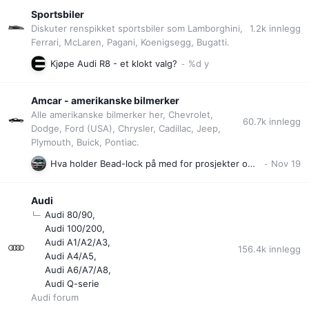
Sportsbiler
1.2k
innlegg
Diskuter renspikket sportsbiler som Lamborghini,
Ferrari, McLaren, Pagani, Koenigsegg, Bugatti.
Kjøpe Audi R8 - et klokt valg?
Amcar - amerikanske bilmerker
Alle amerikanske bilmerker her, Chevrolet,
60.7k
innlegg
Dodge, Ford (USA), Chrysler, Cadillac, Jeep,
Plymouth, Buick, Pontiac.
Hva holder Bead-lock på med for prosjekter og hva holder venner å kjente på med?
Audi
Audi 80/90
Audi 100/200
Audi A1/A2/A3
156.4k
innlegg
Audi A4/A5
Audi A6/A7/A8
Audi Q-serie
Audi forum