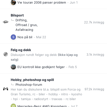
Vw touran 2006 panser problem
Bilsport
Drifting
22.7k
innlegg
Offroad / grus
Asfaltracing
Nos på bil
Felg og dekk
3.1k
innlegg
Diskusjon rundt felger og dekk
(Ikke kjøp og
salg)
EU kontroll ikke godkjent felger
Hobby, photoshop og spill
Photoshop-forum
97.2k
innlegg
Her kan du diskutere bl.a. bilspill som Forca og
Gran Turismo, rc - biler - hobby - nitro - kyosho
- hpi - tamiya - radiostyrt - traxxas - rc biler
Mercedes-Benz AMG Kongsberg