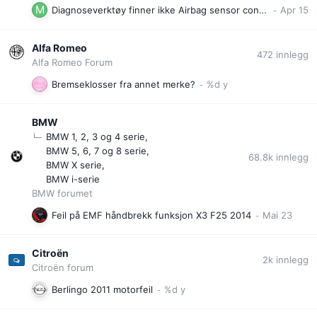
Diagnoseverktøy finner ikke Airbag sensor control module unit. Sannsynlige feilkilder?
Alfa Romeo
472
innlegg
Alfa Romeo Forum
Bremseklosser fra annet merke?
BMW
BMW 1, 2, 3 og 4 serie
BMW 5, 6, 7 og 8 serie
68.8k
innlegg
BMW X serie
BMW i-serie
BMW forumet
Feil på EMF håndbrekk funksjon X3 F25 2014
Citroën
2k
innlegg
Citroën forum
Berlingo 2011 motorfeil