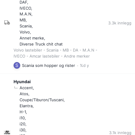
DAF
IVECO
M.A.N
MB
3.3k
innlegg
Scania
Volvo
Annet merke
Diverse Truck chit chat
Volvo lastebiler - Scania - MB - DA - M.A.N -
IVECO - Amcar lastebiler - Andre merker
Scania som hopper og rister
Hyundai
Accent
Atos
Coupe/Tiburon/Tuscani
Elantra
H-1
i10
i20
i30
3.1k
innlegg