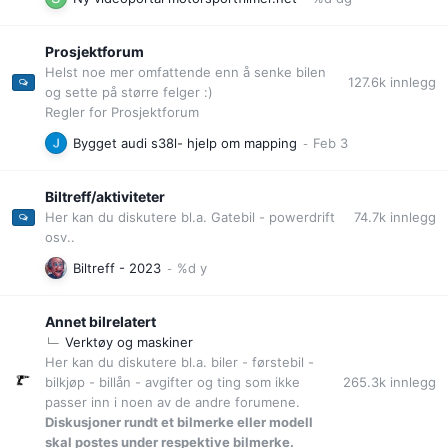
Prosjektforum
Helst noe mer omfattende enn å senke bilen
127.6k
innlegg
og sette på større felger :)
Regler for Prosjektforum
Bygget audi s38l- hjelp om mapping
Biltreff/aktiviteter
74.7k
innlegg
Her kan du diskutere bl.a. Gatebil - powerdrift
osv..
Biltreff - 2023
Annet bilrelatert
Verktøy og maskiner
Her kan du diskutere bl.a. biler - førstebil -
265.3k
innlegg
bilkjøp - billån - avgifter og ting som ikke
passer inn i noen av de andre forumene.
Diskusjoner rundt et bilmerke eller modell
skal postes under respektive bilmerke.