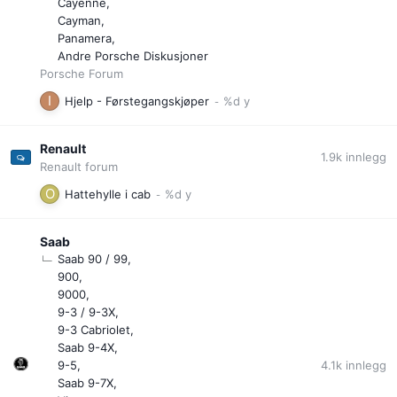
Cayenne
Cayman
Panamera
Andre Porsche Diskusjoner
Porsche Forum
Hjelp - Førstegangskjøper
Renault
1.9k
innlegg
Renault forum
Hattehylle i cab
Saab
Saab 90 / 99
900
9000
9-3 / 9-3X
9-3 Cabriolet
Saab 9-4X
4.1k
innlegg
9-5
Saab 9-7X