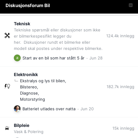
Diskusjonsforum Bil
Teknisk
Tekniske spørsmål eller diskusjoner som ikke
124.4k
innlegg
er bilmerkespesifikt legger du
her. Diskusjoner rundt et bilmerke eller
modell skal postes under respektive bilmerke.
Start av en bil som har stått 5 år
Elektronikk
Ekstralys og lys til bilen
182.7k
innlegg
Bilstereo
Diagnose
Motorstyring
Batteriet utlades over natta
Bilpleie
15k
innlegg
Vask & Polering