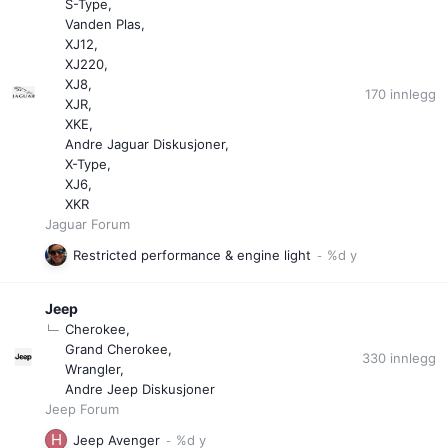
S-Type
Vanden Plas
XJ12
XJ220
XJ8
170
innlegg
XJR
XKE
Andre Jaguar Diskusjoner
X-Type
XJ6
XKR
Jaguar Forum
Restricted performance & engine light
Jeep
Cherokee
Grand Cherokee
330
innlegg
Wrangler
Andre Jeep Diskusjoner
Jeep Forum
Jeep Avenger