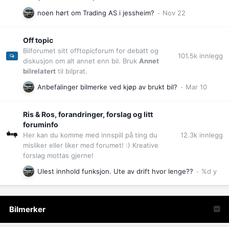
noen hørt om Trading AS i jessheim?
Off topic
Bilforumet sitt offtopicforum for debatt og
101.5k
innlegg
diskusjon om alt annet enn bil. Bruk
Annet
bilrelatert
til bilprat.
Anbefalinger bilmerke ved kjøp av brukt bil?
Ris & Ros, forandringer, forslag og litt
foruminfo
12.3k
innlegg
Her kan du komme med innspill på ting du
misliker eller liker med forumet! :) Kreative
forslag mottas gjerne!
Ulest innhold funksjon. Ute av drift hvor lenge??
Bilmerker