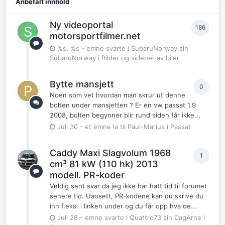
Anbefalt innhold
Ny videoportal
186
motorsportfilmer.net
%s, %s
- emne svarte i
SubaruNorway
sin
SubaruNorway
i
Bilder og videoer av biler
Bytte mansjett
0
Noen som vet hvordan man skrur ut denne
bolten under mansjetten ? Er en vw passat 1.9
2008, bolten begynner blir rund siden får ikke...
Juli 30
- et emne la til
Paul-Marius
i
Passat
Caddy Maxi Slagvolum 1968
1
cm³ 81 kW (110 hk) 2013
modell. PR-koder
Veldig sent svar da jeg ikke har hatt tid til forumet
senere tid. Uansett, PR-kodene kan du skrive du
inn f.eks. i linken under og du får opp hva de...
Juli 28
- emne svarte i
Quattro73
sin
DagArne
i