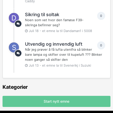
Caddy
Sikring til soltak
0
Noen som vet hvor den famøse F39-
sikringa befinner seg?
Juli 18
- et emne la til
Dandaman1
i
5008
Utvendig og innvendig luft
0
Når jeg prøver å få lufta utenifra så blinker
bare lampa og skifter over til kupeluft ??? Blinker
noen ganger så skifter den
Juli 13
- et emne la til
Svenerikj
i
Suzuki
Kategorier
Start nytt emne