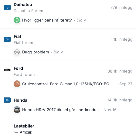
Daihatsu
779
innlegg
Daihatsu Forum
Hvor ligger bensinfilteret?
Fiat
1.1k
innlegg
Fiat forum
Dugg problem
Ford
38.1k
innlegg
Ford forum
Cruicecontrol. Ford C-max 1,0-125HK/ECO-BOOST/ 2014 modell
Honda
14.3k
innlegg
Honda HR-V 2017 diesel går i nødmodus
Lastebiler
Amcar