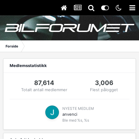
Forside
Medlemsstatistikk
87,614
3,006
Totalt antall medlemmer
Flest pålogget
NYESTE MEDLEM
anvenci
Ble med
%s, %s