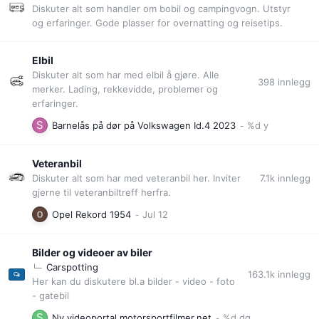
Diskuter alt som handler om bobil og campingvogn. Utstyr
og erfaringer. Gode plasser for overnatting og reisetips.
Elbil
Diskuter alt som har med elbil å gjøre. Alle
398
innlegg
merker. Lading, rekkevidde, problemer og
erfaringer.
Barnelås på dør på Volkswagen Id.4 2023
Veteranbil
7.1k
innlegg
Diskuter alt som har med veteranbil her. Inviter
gjerne til veteranbiltreff herfra.
Opel Rekord 1954
Bilder og videoer av biler
Carspotting
163.1k
innlegg
Her kan du diskutere bl.a bilder - video - foto
- gatebil
Ny videoportal motorsportfilmer.net