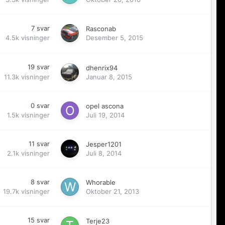
7
svar
Rasconab
4.5k
visninger
Desember 5, 2015
19
svar
dhenrix94
11.3k
visninger
Januar 8, 2015
0
svar
opel ascona
1.5k
visninger
Juli 19, 2014
11
svar
Jesper1201
2.1k
visninger
Juli 8, 2014
8
svar
Whorable
19.7k
visninger
Oktober 21, 2013
15
svar
Terje23