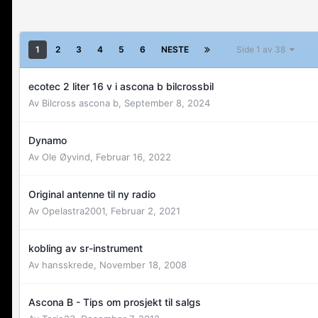
1
2
3
4
5
6
NESTE
Side 1 av 38
ecotec 2 liter 16 v i ascona b bilcrossbil
Av
Bilcross ascona b
,
September 8, 2024
Dynamo
Av
Ole Øyvind
,
Februar 16, 2022
Original antenne til ny radio
Av
Opelastra2001
,
Februar 2, 2021
kobling av sr-instrument
Av
hansskrede
,
November 18, 2008
Ascona B - Tips om prosjekt til salgs