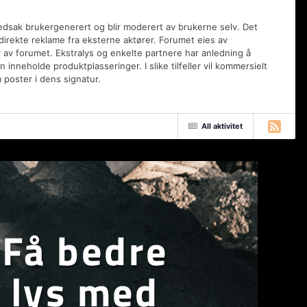
vedsak brukergenerert og blir moderert av brukerne selv. Det
 direkte reklame fra eksterne aktører. Forumet eies av
 av forumet. Ekstralys og enkelte partnere har anledning å
inneholde produktplasseringer. I slike tilfeller vil kommersielt
poster i dens signatur.
All aktivitet