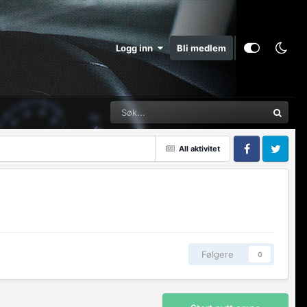
Logg inn
Bli medlem
All aktivitet
Facebook
Twitter
Følgere
0