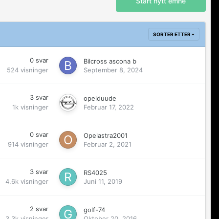
Start nytt emne
SORTER ETTER
0
svar
Bilcross ascona b
524
visninger
September 8, 2024
3
svar
opelduude
1k
visninger
Februar 17, 2022
0
svar
Opelastra2001
914
visninger
Februar 2, 2021
3
svar
RS4025
4.6k
visninger
Juni 11, 2019
2
svar
golf-74
3.3k
visninger
Oktober 20, 2016