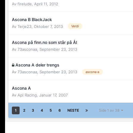
Av
firelude
,
April 11, 2012
Ascona B BlackJack
Av
Terje23
,
Oktober 7, 2013
Verdi
Ascona på finn.no som står på Ål
Av
73asconaa
,
September 23, 2013
Ascona A deler trengs
Av
73asconaa
,
September 23, 2013
ascona a
Ascona A
Av
Apl Racing
,
Januar 17, 2007
1
2
3
4
5
6
NESTE
Side 1 av 38