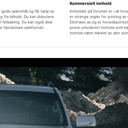
Kommersielt innhold
r gode spørsmål og får hjelp av
Innholdet på forumet er i all ho
 fra bilhold. Du kan diskutere
er strenge regler for posting av
il feilsøking. Du kan også dele
Ekstralys as og er hovedsponsor
e fantastiske samfunnet.
poste umoderert innhold som kan 
innhold være merket av den som 