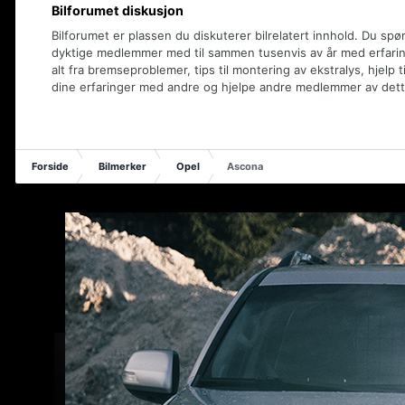
Bilforumet diskusjon
Bilforumet er plassen du diskuterer bilrelatert innhold. Du spø
dyktige medlemmer med til sammen tusenvis av år med erfaring
alt fra bremseproblemer, tips til montering av ekstralys, hjelp t
dine erfaringer med andre og hjelpe andre medlemmer av dett
Forside
Bilmerker
Opel
Ascona