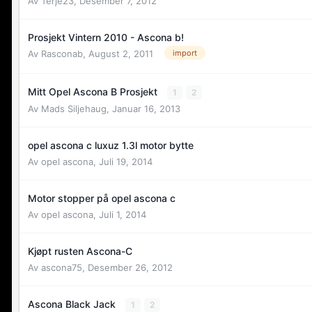
Av
Terje23
,
Desember 7, 2012
Prosjekt Vintern 2010 - Ascona b!
Av
Rasconab
,
August 2, 2011
import
Mitt Opel Ascona B Prosjekt
1
2
Av
Mads Siljehaug
,
Januar 16, 2013
opel ascona c luxuz 1.3l motor bytte
Av
opel ascona
,
Juli 19, 2014
Motor stopper på opel ascona c
Av
opel ascona
,
Juli 1, 2014
Kjøpt rusten Ascona-C
Av
ascona75
,
Desember 26, 2012
Ascona Black Jack
1
2