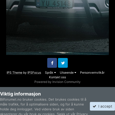
Facebook
Twitter
IPS Theme
by
IPSFocus
Språk
Utseende
Personvernvilkår
Kontakt oss
Powered by Invision Community
Viktig informasjon
Bilforumet.no bruker cookies. Det brukes cookies til å
måle trafikk, for å optimalisere siden, og for å kunne
I accept
holde deg innlogget. Ved videre bruk av siden
aksepterer du vår bruk av cookies. Sjekk ut vår Privacy