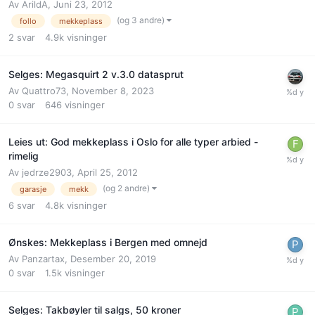
Av
ArildA
,
Juni 23, 2012
(og 3 andre)
follo
mekkeplass
2
svar
4.9k
visninger
Selges: Megasquirt 2 v.3.0 datasprut
Av
Quattro73
,
November 8, 2023
0
svar
646
visninger
Leies ut: God mekkeplass i Oslo for alle typer arbied -
rimelig
Av
jedrze2903
,
April 25, 2012
(og 2 andre)
garasje
mekk
6
svar
4.8k
visninger
Ønskes: Mekkeplass i Bergen med omnejd
Av
Panzartax
,
Desember 20, 2019
0
svar
1.5k
visninger
Selges: Takbøyler til salgs, 50 kroner