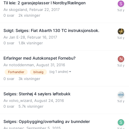
Til leie: 2 garasjeplasser l Nordby/Rælingen
Av
skogsland
,
Februar 22, 2017
0
svar
2k
visninger
Solgt: Selges: Fiat Abarth 130 TC instruksjonsbok.
Av
Jan E-28
,
Februar 16, 2017
0
svar
1.8k
visninger
Erfaringer med Autokonspet Fornebu?
Av
notoddenman
,
August 31, 2016
(og 1 andre)
Forhandler
bilsalg
0
svar
3k
visninger
Selges: Stenhøj 4 søylers løftebukk
Av
volvo_wizard
,
August 24, 2016
0
svar
5.7k
visninger
Selges: Oppbygging/overhaling av bunndeler
Av
sunspec
,
September 5, 2015