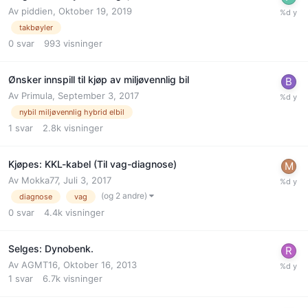
Av
piddien
,
Oktober 19, 2019
takbøyler
0
svar
993
visninger
Ønsker innspill til kjøp av miljøvennlig bil
Av
Primula
,
September 3, 2017
nybil miljøvennlig hybrid elbil
1
svar
2.8k
visninger
Kjøpes: KKL-kabel (Til vag-diagnose)
Av
Mokka77
,
Juli 3, 2017
(og 2 andre)
diagnose
vag
0
svar
4.4k
visninger
Selges: Dynobenk.
Av
AGMT16
,
Oktober 16, 2013
1
svar
6.7k
visninger