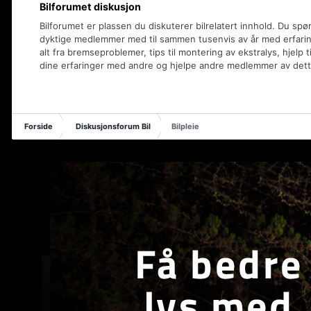
Bilforumet diskusjon
Bilforumet er plassen du diskuterer bilrelatert innhold. Du spø
dyktige medlemmer med til sammen tusenvis av år med erfaring
alt fra bremseproblemer, tips til montering av ekstralys, hjelp t
dine erfaringer med andre og hjelpe andre medlemmer av dett
Forside
Diskusjonsforum Bil
Bilpleie