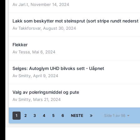
Av
Jarl.t
,
November 14, 2024
Lakk som beskytter mot steinsprut (sort stripe rundt nederst 
Av
Takkforsvar
,
August 30, 2024
Flekker
Av
Tessa
,
Mai 6, 2024
Selges: Autoglym UHD bilvoks sett - Uåpnet
Av
Smitty
,
April 9, 2024
Valg av poleringsmiddel og pute
Av
Smitty
,
Mars 21, 2024
1
2
3
4
5
6
NESTE
Side 1 av 98