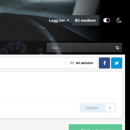
Logg inn
Bli medlem
All aktivitet
Facebook
Twitter
Følgere
0