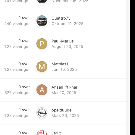
1.4k
visninger
November 16, 2025
1
svar
Quattro73
440
visninger
Oktober 11, 2025
1
svar
Paul-Marius
1.2k
visninger
August 23, 2025
0
svar
Mathias1
1.2k
visninger
Juni 10, 2025
0
svar
Ahsan Iftikhar
527
visninger
Mai 20, 2025
1
svar
opelduude
1.3k
visninger
Mars 26, 2025
0
svar
Jarl.t