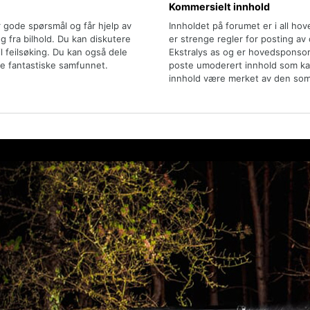
Kommersielt innhold
r gode spørsmål og får hjelp av
Innholdet på forumet er i all ho
 fra bilhold. Du kan diskutere
er strenge regler for posting av
il feilsøking. Du kan også dele
Ekstralys as og er hovedsponsor
e fantastiske samfunnet.
poste umoderert innhold som kan 
innhold være merket av den som 