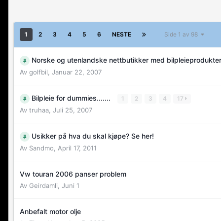
1
2
3
4
5
6
NESTE
Side 1 av 98
Norske og utenlandske nettbutikker med bilpleieprodukte
Av
golfbil
,
Januar 22, 2007
Bilpleie for dummies.......
1
2
3
4
17
Av
truhaa
,
Juli 25, 2007
Usikker på hva du skal kjøpe? Se her!
Av
Sandmo
,
April 17, 2011
Vw touran 2006 panser problem
Av
Geirdamli
,
Juni 1
Anbefalt motor olje