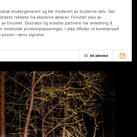
vedsak brukergenerert og blir moderert av brukerne selv. Det
 direkte reklame fra eksterne aktører. Forumet eies av
 av forumet. Ekstralys og enkelte partnere har anledning å
inneholde produktplasseringer. I slike tilfeller vil kommersielt
poster i dens signatur.
All aktivitet