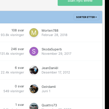
Start nytt emne
SORTER ETTER
108
svar
Morten788
93.8k
visninger
Februar 28, 2018
246
svar
SkodaSuperb
131.4k
visninger
November 29, 2017
6
svar
JeanDaniél
22.4k
visninger
Desember 17, 2012
0
svar
Geirdamli
549
visninger
Juni 1
1
svar
Quattro73