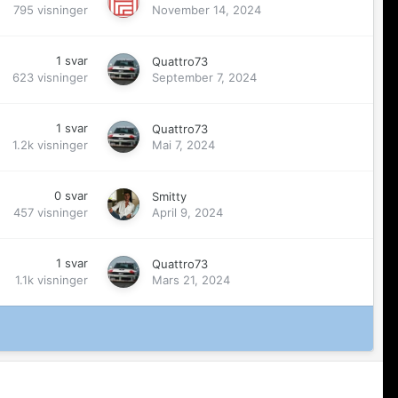
795
visninger
November 14, 2024
1
svar
Quattro73
623
visninger
September 7, 2024
1
svar
Quattro73
1.2k
visninger
Mai 7, 2024
0
svar
Smitty
457
visninger
April 9, 2024
1
svar
Quattro73
1.1k
visninger
Mars 21, 2024