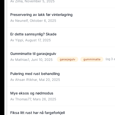
Av
Zima
,
November 5, 2025
Preservering av lakk før vinterlagring
Av
Neunelf
,
Oktober 6, 2025
Er dette sannsynlig? Skade
Av
Yippi
,
August 17, 2025
Gummimatte til garasjegulv
(og 3 
Av
Mathias1
,
Juni 10, 2025
garasjegulv
gummimatte
Pulering med rust behandling
Av
Ahsan Iftikhar
,
Mai 20, 2025
Mye eksos og nødmodus
Av
Thomas77
,
Mars 26, 2025
Fiksa litt rust har nå fargeforkjell