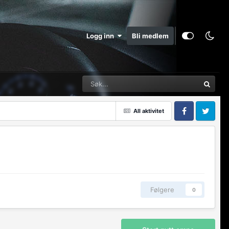
Logg inn
Bli medlem
All aktivitet
Facebook
Twitter
Følgere
0