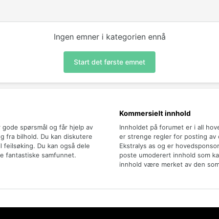
Ingen emner i kategorien ennå
Start det første emnet
Kommersielt innhold
r gode spørsmål og får hjelp av
Innholdet på forumet er i all ho
 fra bilhold. Du kan diskutere
er strenge regler for posting av
il feilsøking. Du kan også dele
Ekstralys as og er hovedsponsor
e fantastiske samfunnet.
poste umoderert innhold som kan 
innhold være merket av den som 