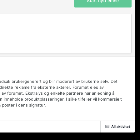
Start nytt emne
vedsak brukergenerert og blir moderert av brukerne selv. Det
 direkte reklame fra eksterne aktører. Forumet eies av
 av forumet. Ekstralys og enkelte partnere har anledning å
inneholde produktplasseringer. I slike tilfeller vil kommersielt
poster i dens signatur.
All aktivitet