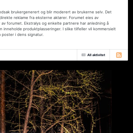
vedsak brukergenerert og blir moderert av brukerne selv. Det
 direkte reklame fra eksterne aktører. Forumet eies av
 av forumet. Ekstralys og enkelte partnere har anledning å
inneholde produktplasseringer. I slike tilfeller vil kommersielt
poster i dens signatur.
All aktivitet