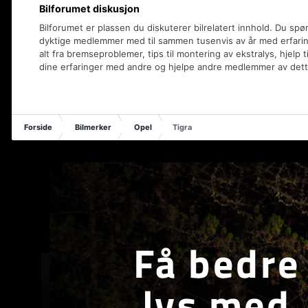
Bilforumet diskusjon
Bilforumet er plassen du diskuterer bilrelatert innhold. Du spø
dyktige medlemmer med til sammen tusenvis av år med erfaring
alt fra bremseproblemer, tips til montering av ekstralys, hjelp t
dine erfaringer med andre og hjelpe andre medlemmer av dett
Forside
Bilmerker
Opel
Tigra