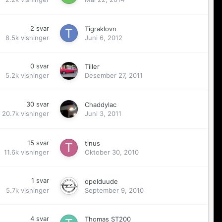
2
svar
Tigraklovn
8.5k
visninger
Juni 6, 2012
0
svar
Tiller
5.2k
visninger
Desember 27, 2011
30
svar
Chaddylac
20.7k
visninger
Juni 3, 2011
15
svar
tinus
11.6k
visninger
Oktober 30, 2010
1
svar
opelduude
5.7k
visninger
September 9, 2010
4
svar
Thomas ST200