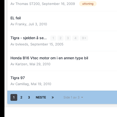
Av
Thomas ST200
,
September 16, 2009
uttoning
EL feil
Av
Franky
,
Juli 3, 2010
Tigra - sjelden å se...
1
2
3
4
9
Av
bvleeds
,
September 15, 2005
Honda B16 Vtec motor om i en annen type bil
Av
Karlzen
,
Mai 29, 2010
Tigra 97
Av
Camillag
,
Mai 19, 2010
1
2
3
NESTE
Side 1 av 3