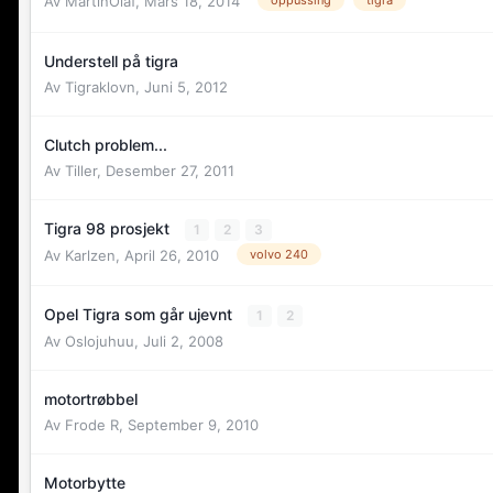
Av
MartinOlaf
,
Mars 18, 2014
oppussing
tigra
Understell på tigra
Av
Tigraklovn
,
Juni 5, 2012
Clutch problem...
Av
Tiller
,
Desember 27, 2011
Tigra 98 prosjekt
1
2
3
Av
Karlzen
,
April 26, 2010
volvo 240
Opel Tigra som går ujevnt
1
2
Av
Oslojuhuu
,
Juli 2, 2008
motortrøbbel
Av
Frode R
,
September 9, 2010
Motorbytte