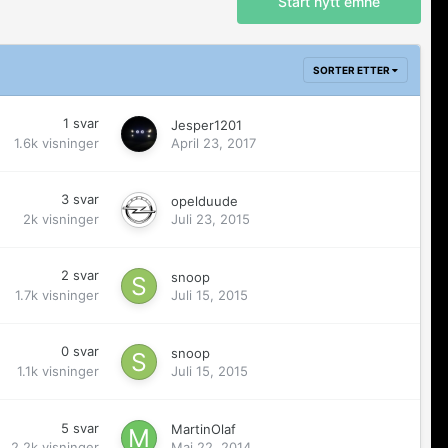
Start nytt emne
SORTER ETTER
1
svar
Jesper1201
1.6k
visninger
April 23, 2017
3
svar
opelduude
2k
visninger
Juli 23, 2015
2
svar
snoop
1.7k
visninger
Juli 15, 2015
0
svar
snoop
1.1k
visninger
Juli 15, 2015
5
svar
MartinOlaf
2.2k
visninger
Mai 22, 2014