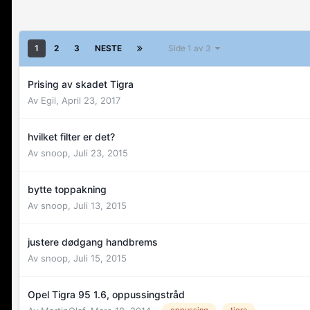
1
2
3
NESTE
Side 1 av 3
Prising av skadet Tigra
Av
Egil
,
April 23, 2017
hvilket filter er det?
Av
snoop
,
Juli 23, 2015
bytte toppakning
Av
snoop
,
Juli 13, 2015
justere dødgang handbrems
Av
snoop
,
Juli 15, 2015
Opel Tigra 95 1.6, oppussingstråd