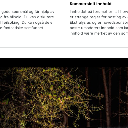
Kommersielt innhold
r gode spørsmål og får hjelp av
Innholdet på forumet er i all ho
 fra bilhold. Du kan diskutere
er strenge regler for posting av
il feilsøking. Du kan også dele
Ekstralys as og er hovedsponsor
e fantastiske samfunnet.
poste umoderert innhold som kan 
innhold være merket av den som 