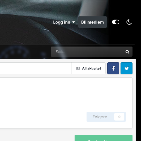
Logg inn
Bli medlem
All aktivitet
Facebook
Twitter
Følgere
0