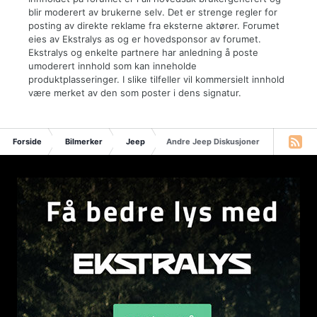
blir moderert av brukerne selv. Det er strenge regler for
posting av direkte reklame fra eksterne aktører. Forumet
eies av Ekstralys as og er hovedsponsor av forumet.
Ekstralys og enkelte partnere har anledning å poste
umoderert innhold som kan inneholde
produktplasseringer. I slike tilfeller vil kommersielt innhold
være merket av den som poster i dens signatur.
Forside
Bilmerker
Jeep
Andre Jeep Diskusjoner