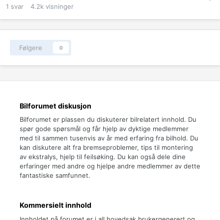
1
svar
4.2k
visninger
Følgere
0
Bilforumet diskusjon
Bilforumet er plassen du diskuterer bilrelatert innhold. Du
spør gode spørsmål og får hjelp av dyktige medlemmer
med til sammen tusenvis av år med erfaring fra bilhold. Du
kan diskutere alt fra bremseproblemer, tips til montering
av ekstralys, hjelp til feilsøking. Du kan også dele dine
erfaringer med andre og hjelpe andre medlemmer av dette
fantastiske samfunnet.
Kommersielt innhold
Innholdet på forumet er i all hovedsak brukergenerert og