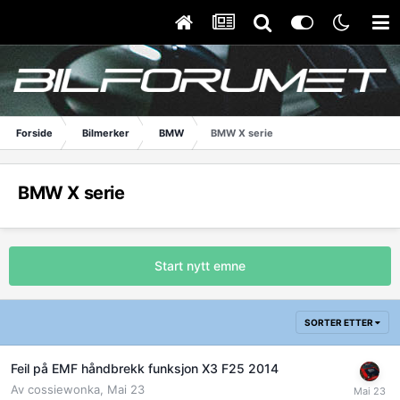
Forside
Bilmerker
BMW
BMW X serie
BMW X serie
Start nytt emne
SORTER ETTER
Feil på EMF håndbrekk funksjon X3 F25 2014
Av
cossiewonka
,
Mai 23