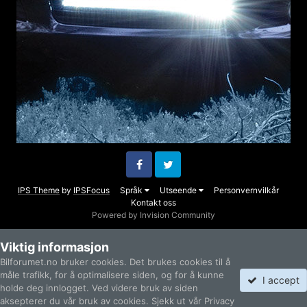
Facebook
Twitter
IPS Theme
by
IPSFocus
Språk
Utseende
Personvernvilkår
Kontakt oss
Powered by Invision Community
Viktig informasjon
Bilforumet.no bruker cookies. Det brukes cookies til å
måle trafikk, for å optimalisere siden, og for å kunne
I accept
holde deg innlogget. Ved videre bruk av siden
aksepterer du vår bruk av cookies. Sjekk ut vår Privacy