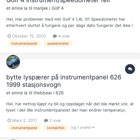
Golf 4 Instrument/speedometer feil
et emne la til
marijak
i
Golf 4
Hei, Har problemer med min Golf 4 1,4L '01 Speedometer har
etterhvert sluttet å fungere og per dags dato fungerer det ikke i
det hele tatt. Det begynte med at det noen ganger fungerte fint,
Oktober 15, 2010
4 svar
andre ganger bevegde nåla på seg kun uten gasspådrag. Altså:
instrumentpanel
speedometer
Nåla falt til bunns ved gasspådrag, hop...
bytte lyspærer på instrumentpanel 626
1999 stasjonsvogn
et emne la til
thebbear
i
626
Hei. har nettop kjøpt ny bil og oppdaget når det ble mørkt ute, at
lyset i det lille instrumentpanelet der man endrer temperatur,
fart på kupevifte, AC, bakrutevarmer osv. slår seg av når jeg
Mars 2, 2011
2 svar
rører på en bryter på det panelet. Om man banker i panelet,
(og 1 andre)
instrumentpanel
kontaktfeil
kommer ikke lyset på igjen. Hvis man venter i 1...