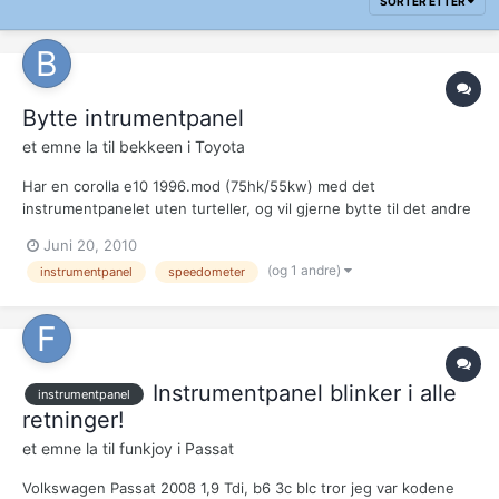
SORTER ETTER
Bytte intrumentpanel
et emne la til
bekkeen
i
Toyota
Har en corolla e10 1996.mod (75hk/55kw) med det
instrumentpanelet uten turteller, og vil gjerne bytte til det andre
med turteller som også ser bedre ut etter min mening. Er dette
Juni 20, 2010
mulig? legger med bilder om dere ikke skjønner hva jeg mener..
(og 1 andre)
instrumentpanel
speedometer
Med turteller: Uten turteller: http:/...
Instrumentpanel blinker i alle
instrumentpanel
retninger!
et emne la til
funkjoy
i
Passat
Volkswagen Passat 2008 1,9 Tdi, b6 3c blc tror jeg var kodene