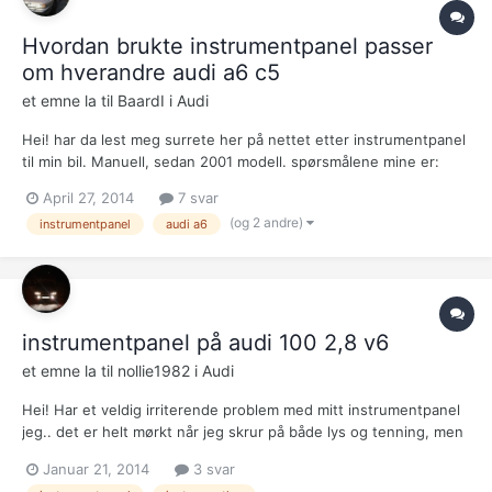
Hvordan brukte instrumentpanel passer
om hverandre audi a6 c5
et emne la til
BaardI
i
Audi
Hei! har da lest meg surrete her på nettet etter instrumentpanel
til min bil. Manuell, sedan 2001 modell. spørsmålene mine er:
Hvordan kan jeg bruke? har kode 4b0920900n, og vet at det er
April 27, 2014
7 svar
ihvertfall 2 andre som passer på den. Hvor får jeg tak i dette
(og 2 andre)
instrumentpanel
audi a6
(brukt! nytt koster nært 6000,-)? Kan f.eks. e...
instrumentpanel på audi 100 2,8 v6
et emne la til
nollie1982
i
Audi
Hei! Har et veldig irriterende problem med mitt instrumentpanel
jeg.. det er helt mørkt når jeg skrur på både lys og tenning, men
om jeg setter på tenninga og setter den i revers DA lyser det..
Januar 21, 2014
3 svar
må si det at ryggelys fungerer heller ikke.. all hjelp er jeg veldig