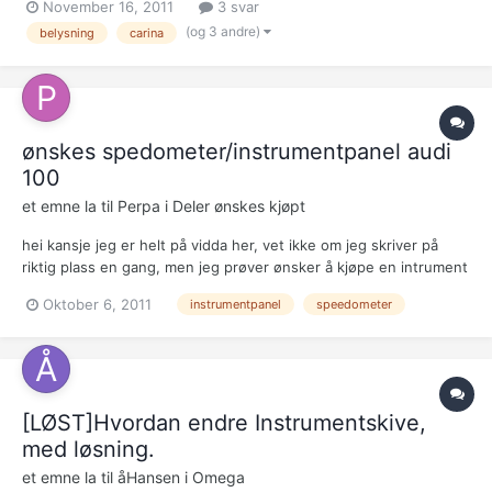
November 16, 2011
3 svar
slår seg av helt vilkårlig og er umulig å få på igjen.. Nå i høst har
(og 3 andre)
belysning
carina
det blitt sånn at de ikke fun...
ønskes spedometer/instrumentpanel audi
100
et emne la til
Perpa
i
Deler ønskes kjøpt
hei kansje jeg er helt på vidda her, vet ikke om jeg skriver på
riktig plass en gang, men jeg prøver ønsker å kjøpe en intrument
panel til aydi 100 2,8l v6 92-93 mod med kjøre komp og tilleg
Oktober 6, 2011
instrumentpanel
speedometer
instrumenter (bilen har cruise kontroll) min funker nemelig ikke
den har stoppet på 39km/T og det er...
[LØST]Hvordan endre Instrumentskive,
med løsning.
et emne la til
åHansen
i
Omega