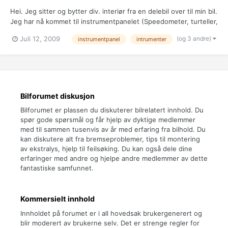
Hei. Jeg sitter og bytter div. interiør fra en delebil over til min bil.
Jeg har nå kommet til instrumentpanelet (Speedometer, turteller,
oljetemp og bensinmåler), og fant ett ubrukt sett med hvit
(og 3 andre)
Juli 12, 2009
instrumentpanel
intrumenter
instrumentskive og blått lys (Såkalt "plasma" noe..). Jeg har tatt
av plasten som er forran, slik at je...
Bilforumet diskusjon
Bilforumet er plassen du diskuterer bilrelatert innhold. Du
spør gode spørsmål og får hjelp av dyktige medlemmer
med til sammen tusenvis av år med erfaring fra bilhold. Du
kan diskutere alt fra bremseproblemer, tips til montering
av ekstralys, hjelp til feilsøking. Du kan også dele dine
erfaringer med andre og hjelpe andre medlemmer av dette
fantastiske samfunnet.
Kommersielt innhold
Innholdet på forumet er i all hovedsak brukergenerert og
blir moderert av brukerne selv. Det er strenge regler for