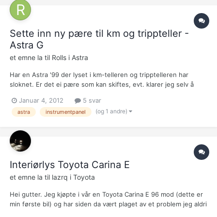
Sette inn ny pære til km og trippteller -
Astra G
et emne la til
Rolls
i
Astra
Har en Astra '99 der lyset i km-telleren og tripptelleren har
sloknet. Er det ei pære som kan skiftes, evt. klarer jeg selv å
sette inn ny? (Kan se kmstand (SVAKT) når en lyser på displayet
Januar 4, 2012
5 svar
i en viss vinkel.)
(og 1 andre)
astra
instrumentpanel
Interiørlys Toyota Carina E
et emne la til
lazrq
i
Toyota
Hei gutter. Jeg kjøpte i vår en Toyota Carina E 96 mod (dette er
min første bil) og har siden da vært plaget av et problem jeg aldri
klarer å finne ut av. Det gjelder stortsett alle lysene i bilen. De