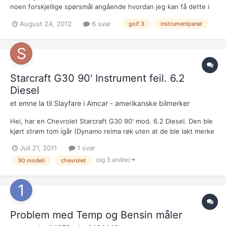
noen forskjellige spørsmål angående hvordan jeg kan få dette i
orden igjen! Først så lurer jeg på om det er printplata bak
August 24, 2012
6 svar
golf 3
instrumentpanel
speedometeret som er defekt når jeg mangler en og annen
strek alt etter hvilket tall det skal være i km...
Starcraft G30 90' Instrument feil. 6.2
Diesel
et emne la til
Slayfare
i
Amcar - amerikanske bilmerker
Hei, har en Chevrolet Starcraft G30 90' mod. 6.2 Diesel. Den ble
kjørt strøm tom igår (Dynamo reima røk uten at de ble lakt merke
til) å nå ryker sikringen på instrumentet (Gauges) hele tiden. Vet
Juli 21, 2011
1 svar
ikke om dette har noen sammen heng, men vet noen hva
(og 3 andre)
90 modell
chevrolet
problemet kan være? Håper på raske og...
Problem med Temp og Bensin måler