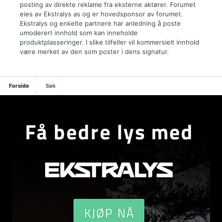
posting av direkte reklame fra eksterne aktører. Forumet
eies av Ekstralys as og er hovedsponsor av forumet.
Ekstralys og enkelte partnere har anledning å poste
umoderert innhold som kan inneholde
produktplasseringer. I slike tilfeller vil kommersielt innhold
være merket av den som poster i dens signatur.
Forside
Søk