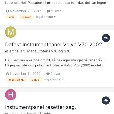
for bilen. Hei! Passaten til min søster startet ikke, det var ingen
feilmeldinger eller varsellamper som lyste. Den ble da levert på
November 28, 2017
2 svar
VW merkeverksted. Det ble feilsøkt og byttet drivstoffpumpe i
(og 8 andre)
ecu
blinker
tank. Bilen starte...
Defekt instrumentpanel Volvo V70 2002
et emne la til
MariaJRoten
i
V70 og S70
Hei. Jeg kan ikke noe om bil, så beklager mangel på fagspråk...
Da jeg var ute og kjørte min trofaste Volvo V70 (2002 modell)
hang alle nålene i instrumentpanelet seg opp på de verdiene jeg
November 11, 2020
2 svar
hadde hatt ca. 3 minutter etter starten av kjøreturen. Da jeg
(og 2 andre)
elektronikk
volvo
skrudde av tenninga sto de fortsatt på samm...
Instrumentpanel resetter seg.
et emne la til
harrin
i
Skoda