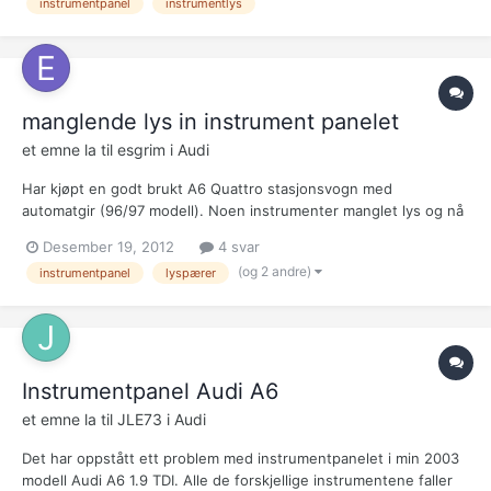
instrumentpanel
instrumentlys
takknemlig for! :) er det noen som ve...
manglende lys in instrument panelet
et emne la til
esgrim
i
Audi
Har kjøpt en godt brukt A6 Quattro stasjonsvogn med
automatgir (96/97 modell). Noen instrumenter manglet lys og nå
har jeg forsøkt å sett i noen nye lyspærer. Kjøpt lyspærer på
Desember 19, 2012
4 svar
Biltema, men er ikke sikker på om disse pærene er egnet. Hvor
(og 2 andre)
instrumentpanel
lyspærer
enn jeg prøver disse pærene så fungere ingenting. Det ser hel...
Instrumentpanel Audi A6
et emne la til
JLE73
i
Audi
Det har oppstått ett problem med instrumentpanelet i min 2003
modell Audi A6 1.9 TDI. Alle de forskjellige instrumentene faller