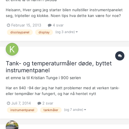
Heisann, Hver gang jeg starter bilen nullstiller instrumentpanelet
seg, tripteller og klokke. Noen tips hva dette kan være for noe?
Februar 15, 2013
4 svar
(og 3 andre)
disolaypanel
display
Tank- og temperaturmåler døde, byttet
instrumentpanel
et emne la til
Kristian Tunge
i
900 serien
Har en 940 -94 der jeg har hatt problemer med at verken tank-
eller tempmåler har fungert, og har nå hentet nytt
instrumentpanel i Sverige som skulle være i topp stand, men, jeg
Juli 7, 2014
2 svar
har fortsatt samme problem. Har målt motstanden både i
(og 7 andre)
instrumentpanel
tankmåler
armaturen, og bak instrumentpanelet, og giveren avgir riktig
motsta...