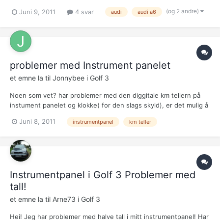
ut dvs til 0 stadig oftere, etter kort tid spretter de tilbake til
(og 2 andre)
Juni 9, 2011
4 svar
audi
audi a6
normal visning. Det er ikke slik at alt faller ut samtidig hver gang,
det kan være speedometer og turtell...
problemer med Instrument panelet
et emne la til
Jonnybee
i
Golf 3
Noen som vet? har problemer med den diggitale km tellern på
instument panelet og klokke( for den slags skyld), er det mulig å
gå på huggern og skaffe et brukt elemtent, og instalere dette
Juni 8, 2011
instrumentpanel
km teller
uten problem? med tanke på om tellern begynner på nytt, eller
fortsetter den den slapp? skal på eu kontroll, og...
Instrumentpanel i Golf 3 Problemer med
tall!
et emne la til
Arne73
i
Golf 3
Hei! Jeg har problemer med halve tall i mitt instrumentpanel! Har