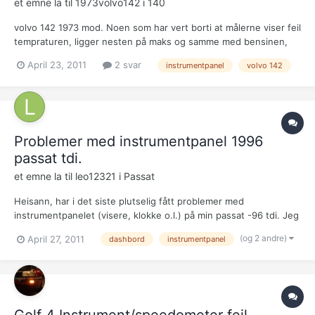
et emne la til
1973volvo142
i
140
volvo 142 1973 mod. Noen som har vert borti at målerne viser feil
tempraturen, ligger nesten på maks og samme med bensinen,
dette skjedde plutslig... er det noen sammenheng mellom de?
April 23, 2011
2 svar
instrumentpanel
volvo 142
noen som kan ha noen tips hva som kan være feil? syns det er
rart at begge giverne kortslutter samtidig
Problemer med instrumentpanel 1996
passat tdi.
et emne la til
leo12321
i
Passat
Heisann, har i det siste plutselig fått problemer med
instrumentpanelet (visere, klokke o.l.) på min passat -96 tdi. Jeg
var ute å kjørte en tur, og etter en liten pause, når jeg prøvde å
(og 2 andre)
April 27, 2011
dashbord
instrumentpanel
starte bilen igjen, sluttet instrumentpanelet å fungere. Det som
skjer når jeg prøver å starte bilen er at når...