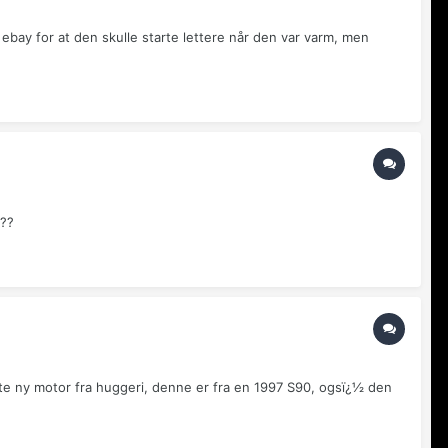
 ebay for at den skulle starte lettere når den var varm, men
 ??
½pte ny motor fra huggeri, denne er fra en 1997 S90, ogsï¿½ den