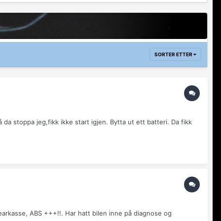
SORTER ETTER
stoppa jeg,fikk ikke start igjen. Bytta ut ett batteri. Da fikk
earkasse, ABS +++!!. Har hatt bilen inne på diagnose og