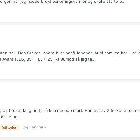
 morgen når jeg hadde brukt parkeringsvarmer og skulle starte b...
en hell. Den funker i andre biler også lignende Audi som jeg har. Har l
4 Avant (8D5, B5) - 1.8 (125Hk) 98mod så jeg ta...
g og bruker lang tid for å komme opp i fart. Har lest av 2 feilkoder som
isse bet...
(og 1 andre)
feilkoder