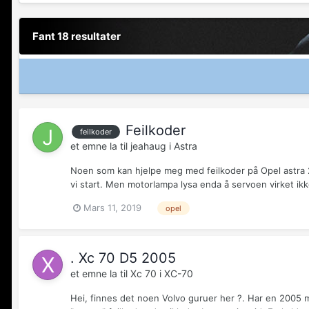
Fant 18 resultater
Feilkoder
feilkoder
et emne la til
jeahaug
i
Astra
Noen som kan hjelpe meg med feilkoder på Opel astra 200
vi start. Men motorlampa lysa enda å servoen virket ikk
Mars 11, 2019
opel
. Xc 70 D5 2005
et emne la til
Xc 70
i
XC-70
Hei, finnes det noen Volvo guruer her ?. Har en 2005 m