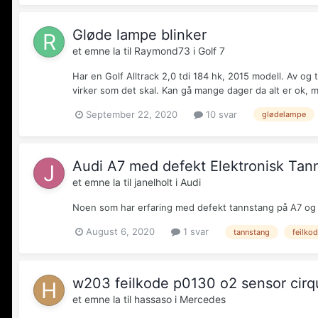
Gløde lampe blinker
et emne la til
Raymond73
i
Golf 7
Har en Golf Alltrack 2,0 tdi 184 hk, 2015 modell. Av og
virker som det skal. Kan gå mange dager da alt er ok, m
September 22, 2020
10 svar
glødelampe
Audi A7 med defekt Elektronisk Tan
et emne la til
janelholt
i
Audi
Noen som har erfaring med defekt tannstang på A7 og k
August 6, 2020
1 svar
tannstang
feilkod
w203 feilkode p0130 o2 sensor cirqu
et emne la til
hassaso
i
Mercedes