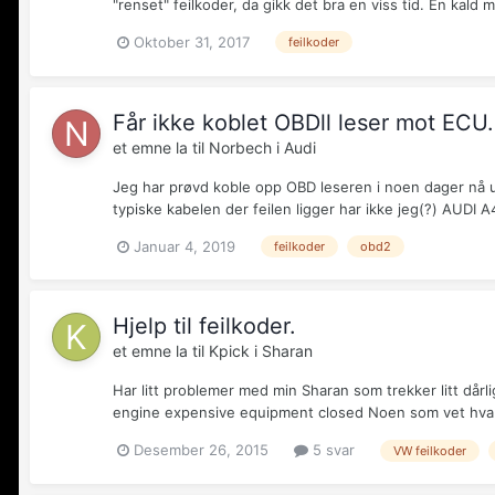
"renset" feilkoder, da gikk det bra en viss tid. En kald
Oktober 31, 2017
feilkoder
Får ikke koblet OBDll leser mot ECU.
et emne la til
Norbech
i
Audi
Jeg har prøvd koble opp OBD leseren i noen dager nå ut
typiske kabelen der feilen ligger har ikke jeg(?) AUDI A
Januar 4, 2019
feilkoder
obd2
Hjelp til feilkoder.
et emne la til
Kpick
i
Sharan
Har litt problemer med min Sharan som trekker litt dårli
engine expensive equipment closed Noen som vet hva d
Desember 26, 2015
5 svar
VW feilkoder