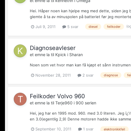
et emne la til
kennethn
i
Omega
Hei. Håper noen kan hjelpe meg med dette, siden jeg bar
glemte å ta av minuspolen på batteriet før jeg monterte s
(o
Juli 9, 2011
5 svar
diesel
feilkoder
Diagnoseavleser
et emne la til
Kpick
i
Sharan
Noen som vet hvor man kan få kjøpt et sånn instrument 
November 28, 2011
2 svar
diagnose
fe
Feilkoder Volvo 960
et emne la til
Terje960
i
900 serien
Hei, jeg har en 1995 mod. 960. med 3.0 literen. Jeg ï¿½
en 3.0(egentlig 2,9) Denne motoren hadde ikke samme k
September 10, 2011
1 svar
elektronikkfeil