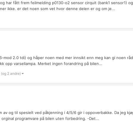
g har fått frem feilmelding p0130-o2 sensor cirquit (bank1 sensor1) og 
ner ikke. er det noen som vet hvor denne delen er og om je...
006-mod 2.0 tdi) og håper noen med mer innsikt enn meg kan gi noen råd
fikk opp varsellampa. Merket ingen forandring på bilen...
(og 2 andre)
av og til spesielt ved påkjenning i 4/5/6 gir i oppoverbakke. Da jeg kjø
nn orginal programvare på bilen uten forbedring. -Det...