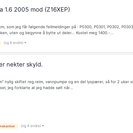
ra 1.6 2005 mod (Z16XEP)
0 km, som jeg får følgende feilmeldinger på : P0300, P0301, P0302, P03
ken, uten og begynne å bytte ut deler... Kostet meg 1400.-...
(og 8 andre)
r nekter skyld.
m" nylig skiftet reg.reim, vannpumpe og en del lyspærer, så for 2 uker s
l, jeg forklarte at jeg hadde sølt når...
(og 4 andre)
mekaniker