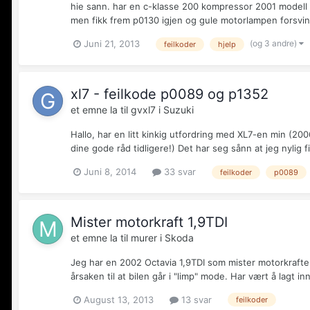
hie sann. har en c-klasse 200 kompressor 2001 modell o
men fikk frem p0130 igjen og gule motorlampen forsvin
(og 3 andre)
Juni 21, 2013
feilkoder
hjelp
xl7 - feilkode p0089 og p1352
et emne la til
gvxl7
i
Suzuki
Hallo, har en litt kinkig utfordring med XL7-en min (2
dine gode råd tidligere!) Det har seg sånn at jeg nylig 
Juni 8, 2014
33 svar
feilkoder
p0089
Mister motorkraft 1,9TDI
et emne la til
murer
i
Skoda
Jeg har en 2002 Octavia 1,9TDI som mister motorkraften 
årsaken til at bilen går i "limp" mode. Har vært å lagt i
August 13, 2013
13 svar
feilkoder