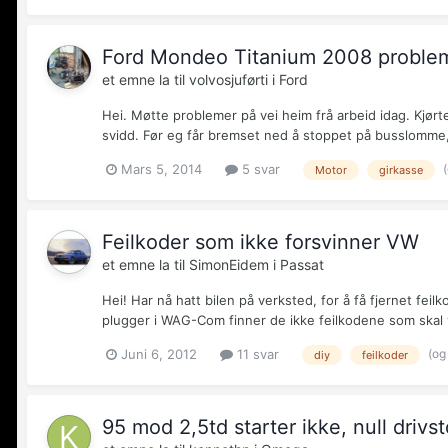
Ford Mondeo Titanium 2008 problem
et emne la til
volvosjuførti
i
Ford
Hei. Møtte problemer på vei heim frå arbeid idag. Kjør
svidd. Før eg får bremset ned å stoppet på busslomme, 
Mars 5, 2014
5 svar
Motor
girkasse
Feilkoder som ikke forsvinner VW
et emne la til
SimonEidem
i
Passat
Hei! Har nå hatt bilen på verksted, for å få fjernet fei
plugger i WAG-Com finner de ikke feilkodene som skal væ
(og
Juni 6, 2012
11 svar
diy
feilkoder
95 mod 2,5td starter ikke, null drivs