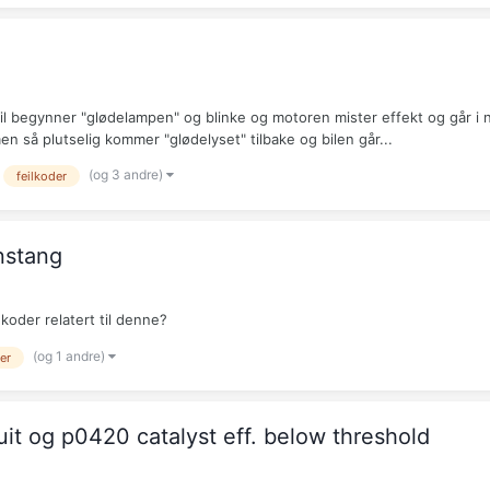
 til begynner "glødelampen" og blinke og motoren mister effekt og går i 
en så plutselig kommer "glødelyset" tilbake og bilen går...
(og 3 andre)
feilkoder
nstang
oder relatert til denne?
(og 1 andre)
er
it og p0420 catalyst eff. below threshold