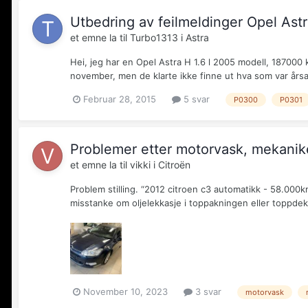
Utbedring av feilmeldinger Opel Ast
et emne la til
Turbo1313
i
Astra
Hei, jeg har en Opel Astra H 1.6 l 2005 modell, 18700
november, men de klarte ikke finne ut hva som var årsa
Februar 28, 2015
5 svar
P0300
P0301
Problemer etter motorvask, mekanike
et emne la til
vikki
i
Citroën
Problem stilling. “2012 citroen c3 automatikk - 58.000k
misstanke om oljelekkasje i toppakningen eller toppdekse
November 10, 2023
3 svar
motorvask