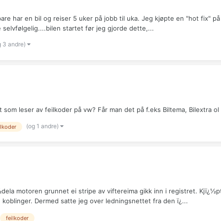
e har en bil og reiser 5 uker på jobb til uka. Jeg kjøpte en "hot fix" på
elvfølgelig....bilen startet før jeg gjorde dette,...
g 3 andre)
som leser av feilkoder på vw? Får man det på f.eks Biltema, Bilextra ol
(og 1 andre)
ilkoder
dela motoren grunnet ei stripe av viftereima gikk inn i registret. Kjï¿
oblinger. Dermed satte jeg over ledningsnettet fra den ï¿...
feilkoder