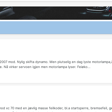
7 mod. Nylig skifta dynamo. Men plutselig en dag lyste motorlampa,å da 
e. Nå virker servoen igjen men motorlampa lyser. Feiøko...
od xc 70 med en jævlig masse feilkoder, bl.a startsperre, bremsefeil, g