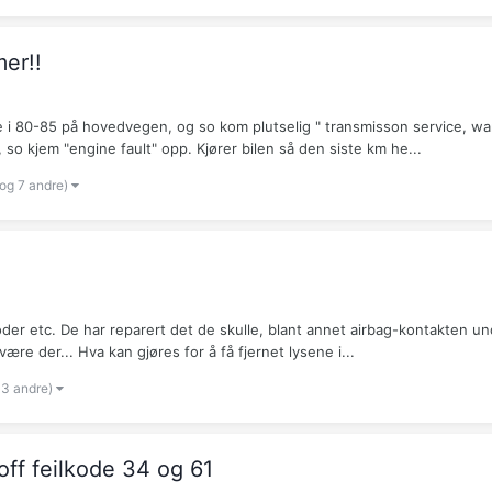
er!!
te i 80-85 på hovedvegen, og so kom plutselig " transmisson service, wa
so kjem "engine fault" opp. Kjører bilen så den siste km he...
(og 7 andre)
lkoder etc. De har reparert det de skulle, blant annet airbag-kontakten 
re der... Hva kan gjøres for å få fjernet lysene i...
 3 andre)
toff feilkode 34 og 61