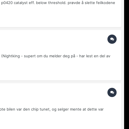
p0420 catalyst eff. below threshold. prøvde å slette feilkodene
 (Nightking - supert om du melder deg på - har lest en del av
pte bilen var den chip tunet, og selger mente at dette var