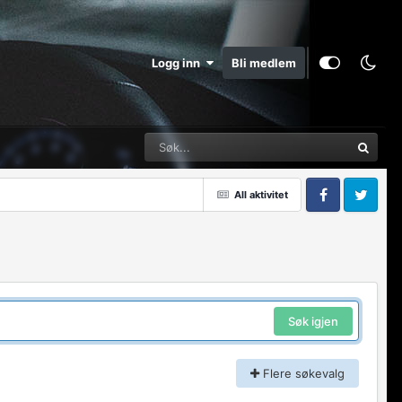
Logg inn
Bli medlem
All aktivitet
Facebook
Twitter
Søk igjen
Flere søkevalg