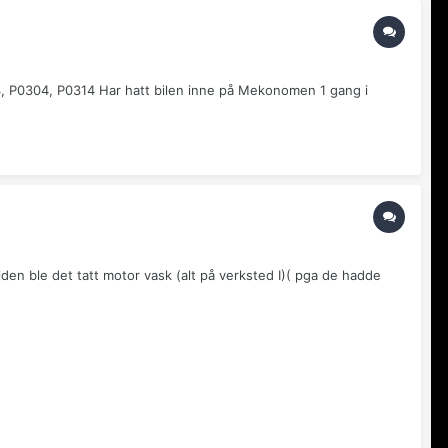
03, P0304, P0314 Har hatt bilen inne på Mekonomen 1 gang i
iden ble det tatt motor vask (alt på verksted I)( pga de hadde