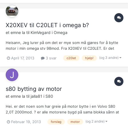
X20XEV til C20LET i omega b?
et emne la til
KimVegard
i
Omega
Heisann, Jeg lurer på om det er mye som må gjøres for å bytte
motor i min omega stv 98mod. Fra X20XEV til C20LET. Er det
mye stress å få det godkjent i vognkortet? Er det samme
(og 3 andre)
April 17, 2013
3 svar
c20let
hjelp!
motorfester? Kan girkassa til x20xev brukes? Kan originaldiffen
brukes? Hvordan understell kan brukes? Å kanskje om...
s80 bytting av motor
et emne la til
jalla81
i
S80
Hei. er det noen som har greie på motor bytte i en Volvo S80
2,0T 2000mod. ? er alle motorene bygd på sama blokka sånn at
motor fester og slikt passer rett på uten for mye tull.?og ikke
(og 2 andre)
Februar 19, 2013
forslag
motor
minst ledningsnette og gjernen. Lurte litt på å sette i større