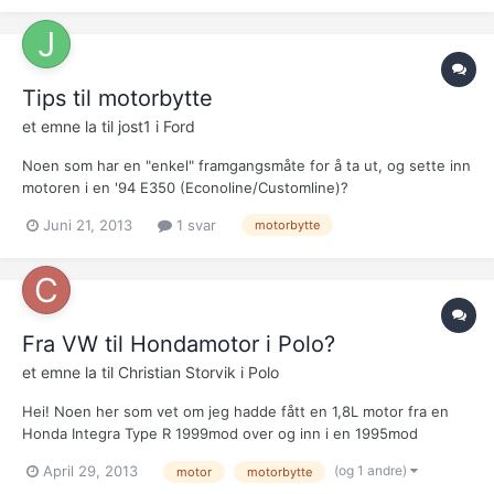
Tips til motorbytte
et emne la til
jost1
i
Ford
Noen som har en "enkel" framgangsmåte for å ta ut, og sette inn
motoren i en '94 E350 (Econoline/Customline)?
Juni 21, 2013
1 svar
motorbytte
Fra VW til Hondamotor i Polo?
et emne la til
Christian Storvik
i
Polo
Hei! Noen her som vet om jeg hadde fått en 1,8L motor fra en
Honda Integra Type R 1999mod over og inn i en 1995mod
Volkswagen Polo?
(og 1 andre)
April 29, 2013
motor
motorbytte