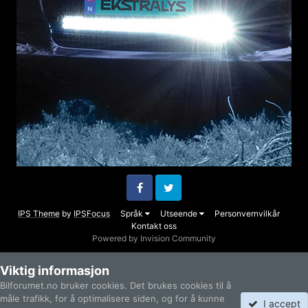
Facebook
Twitter
IPS Theme
by
IPSFocus
Språk
Utseende
Personvernvilkår
Kontakt oss
Powered by Invision Community
Viktig informasjon
Bilforumet.no bruker cookies. Det brukes cookies til å
måle trafikk, for å optimalisere siden, og for å kunne
I accept