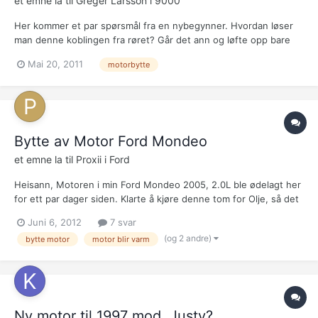
et emne la til
Greger Larsson
i
9000
Her kommer et par spørsmål fra en nybegynner. Hvordan løser
man denne koblingen fra røret? Går det ann og løfte opp bare
motoren,eller må girkassa følge med? Går det og løfte hele
Mai 20, 2011
motorbytte
pakka rett opp? Legger med to bilder.[ATTACH]22843[/ATTACH]
[ATTACH]22844[/ATTACH]
Bytte av Motor Ford Mondeo
et emne la til
Proxii
i
Ford
Heisann, Motoren i min Ford Mondeo 2005, 2.0L ble ødelagt her
for ett par dager siden. Klarte å kjøre denne tom for Olje, så det
gikk varmgang i stemplene, og disse ble utvidet. Mitt
Juni 6, 2012
7 svar
registreringsnummer er: TF 21177 Må nå bytte motor i bilen min
(og 2 andre)
bytte motor
motor blir varm
og lurer derfor på følgende: Har funnet en...
Ny motor til 1997 mod. Justy?