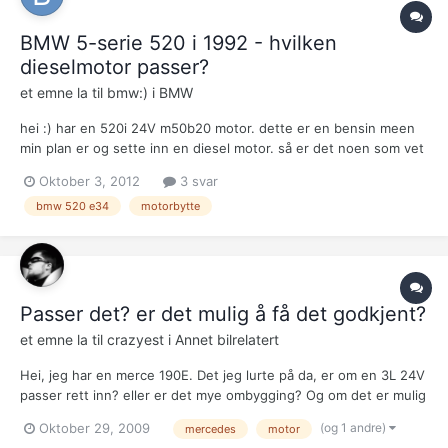
BMW 5-serie 520 i 1992 - hvilken
dieselmotor passer?
et emne la til
bmw:)
i
BMW
hei :) har en 520i 24V m50b20 motor. dette er en bensin meen
min plan er og sette inn en diesel motor. så er det noen som vet
hvile diesel motorer som passer i min e34 520? gjærne en 2 liter
Oktober 3, 2012
3 svar
eller større. hva passer? må noe gjøres om på bilen? el-nett,
bmw 520 e34
motorbytte
kjøling, motorfester? passer gearkassen fra...
Passer det? er det mulig å få det godkjent?
et emne la til
crazyest
i
Annet bilrelatert
Hei, jeg har en merce 190E. Det jeg lurte på da, er om en 3L 24V
passer rett inn? eller er det mye ombygging? Og om det er mulig
å få det godkjent? Håper det er noen som har peil og som kunne
(og 1 andre)
Oktober 29, 2009
mercedes
motor
ha gitt meg svar på det :) mvh. crazyest!