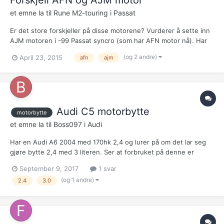
et emne la til
Rune M2-touring
i
Passat
Er det store forskjeller på disse motorene? Vurderer å sette inn
AJM motoren i -99 Passat syncro (som har AFN motor nå). Har
begge bilene komplette, så jeg kan flytte over det jeg trenger av
(og 2 andre)
April 23, 2015
afn
ajm
deler. Er det fysiske forskjeller som tilsier at motorene ikke er
ombyttbare (AJM motoren kommer fra Passat 2...
Audi C5 motorbytte
motorbytte
et emne la til
Boss097
i
Audi
Har en Audi A6 2004 med 170hk 2,4 og lurer på om det lar seg
gjøre bytte 2,4 med 3 literen. Ser at forbruket på denne er
ganske så mye bedre. 2,7t er også av interesse?
September 9, 2017
1 svar
(og 1 andre)
2.4
3.0