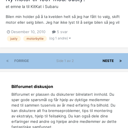
et emne la til
KitKat
i
Subaru
Bilen min holder på å ta kvelden helt så jeg har fått to valg, skift
motor eller selg bilen. Jeg har ikke lyst til å selge bilen så jeg vil
prøve å få motoren skiftet. Jeg har absolutt null peil. på bil så jeg
Desember 10, 2010
5 svar
trenger hjelp :p Er det noen som vet hva slags motor jeg kan
(og 1 andre)
justy
motorbytte
lete etter...
FORRIGE
Side 1 av 2
NESTE
Bilforumet diskusjon
Bilforumet er plassen du diskuterer bilrelatert innhold. Du
spør gode spørsmål og får hjelp av dyktige medlemmer
med til sammen tusenvis av år med erfaring fra bilhold. Du
kan diskutere alt fra bremseproblemer, tips til montering
av ekstralys, hjelp til feilsøking. Du kan også dele dine
erfaringer med andre og hjelpe andre medlemmer av dette
fantastiske samfunnet.