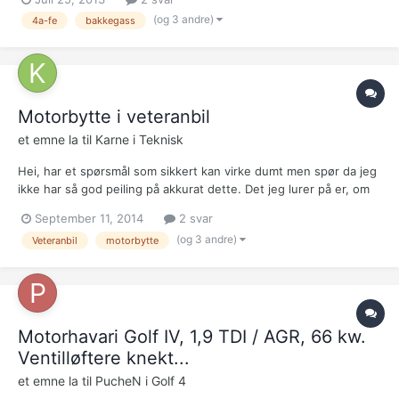
på hva det kan være? alle kontakter og vakumslanger er i orden
(og 3 andre)
4a-fe
bakkegass
og sjekket flere ganger. hvordan...
Motorbytte i veteranbil
et emne la til
Karne
i
Teknisk
Hei, har et spørsmål som sikkert kan virke dumt men spør da jeg
ikke har så god peiling på akkurat dette. Det jeg lurer på er, om
man har f.eks en veteranbil som somregel har forgasser motor
September 11, 2014
2 svar
og veldig enkel elektronikk. Hvordan gjør man det da om man vil
(og 3 andre)
Veteranbil
motorbytte
bytte til en motor med hjerne og mass...
Motorhavari Golf IV, 1,9 TDI / AGR, 66 kw.
Ventilløftere knekt...
et emne la til
PucheN
i
Golf 4