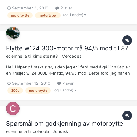
på forhånd takk!
September 4, 2010
2 svar
(og 1 andre)
motorbytte
motortyper
Flytte w124 300-motor frå 94/5 mod til 87
et emne la til
kimulstein88
i
Mercedes
Hei! Håper på raskt svar, siden jeg er i ferd med å gå i innkjøp av
en krasjet w124 300E 4-matic, 94/95 mod. Dette fordi jeg har en
1987-mod 300E bensiner som ikke har sin rette motor (ble
September 12, 2010
7 svar
skiftet til 2,6 grunnet motorras maange år siden). Lurer på om
(og 1 andre)
300e
motorbytte
jeg kommer til å støte på noen problem her,...
Spørsmål om godkjenning av motorbytte
et emne la til
colacola
i
Juridisk