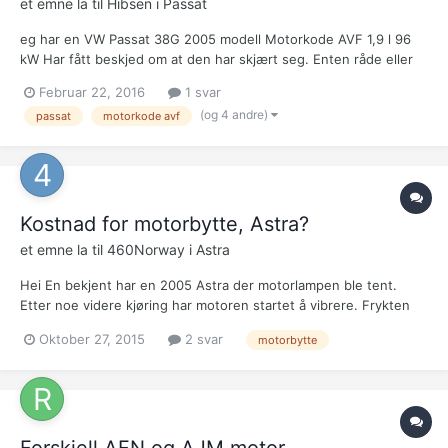
et emne la til
Hibsen
i
Passat
eg har en VW Passat 38G 2005 modell Motorkode AVF 1,9 l 96
kW Har fått beskjed om at den har skjært seg. Enten råde eller
stempel skjæring. Regner med at den er havarert og må byttes
Februar 22, 2016
1 svar
motor på. Jeg lurer på om det er noen som har erfaring med å få
(og 4 andre)
passat
motorkode avf
gjort dette i Tyskland/Sver...
Kostnad for motorbytte, Astra?
et emne la til
460Norway
i
Astra
Hei En bekjent har en 2005 Astra der motorlampen ble tent.
Etter noe videre kjøring har motoren startet å vibrere. Frykten
går i retning havarerte ventiler / topp. Hva kan man regne med i
Oktober 27, 2015
2 svar
motorbytte
kostnader for skifte av motor, i tillegg til delepriser / motorpris?
6-8 timer arbeid? mvh 4...
Forskjell AFN og AJM motor