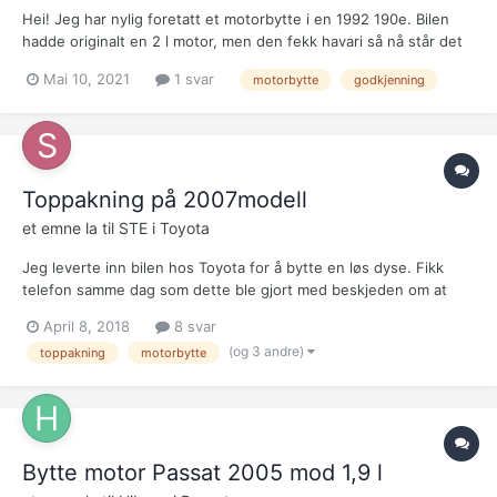
Hei! Jeg har nylig foretatt et motorbytte i en 1992 190e. Bilen
hadde originalt en 2 l motor, men den fekk havari så nå står det
en 2.3 l motor i den. Donormotoren er frå 1991, og jeg lurte på
Mai 10, 2021
1 svar
motorbytte
godkjenning
om det i det hele tatt vil bli godkjent siden motoren er eldre en
bilen. Eneste forskjellen er sylindervolu...
Toppakning på 2007modell
et emne la til
STE
i
Toyota
Jeg leverte inn bilen hos Toyota for å bytte en løs dyse. Fikk
telefon samme dag som dette ble gjort med beskjeden om at
toppakning har gått og at hele motoren må byttes. Er dette
April 8, 2018
8 svar
virkelig nødvendig? Kan ikke toppakning byttes? Er det verdt det
(og 3 andre)
toppakning
motorbytte
å sette inn ny motor i en såpass gammel bil?...
Bytte motor Passat 2005 mod 1,9 l