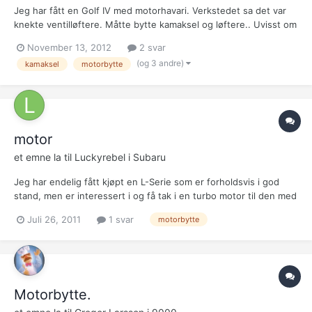
Jeg har fått en Golf IV med motorhavari. Verkstedet sa det var
knekte ventilløftere. Måtte bytte kamaksel og løftere.. Uvisst om
noen ventiler har gjort skade på sylindrene. Noen tips for hva
November 13, 2012
2 svar
som bør gjøres? Jeg har ikke hentet bilen enda. Bør jeg bytte
(og 3 andre)
kamaksel
motorbytte
topp eller motor? Må gi ganske mange tu...
motor
et emne la til
Luckyrebel
i
Subaru
Jeg har endelig fått kjøpt en L-Serie som er forholdsvis i god
stand, men er interessert i og få tak i en turbo motor til den med
tiden. Er det noen som har en link eller noe tips til hvor det er
Juli 26, 2011
1 svar
motorbytte
mulig og få tak i dette?
Motorbytte.