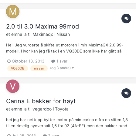
motor nå som den gamle er det rådebank i. kom med...
2.0 til 3.0 Maxima 99mod
et emne la til
Maximaqx
i
Nissan
Hei! Jeg vurderte å skifte ut motoren i min MaximaQX 2.0 99-
modell. Hvor kan jeg få tak i en VQ30DE som ikke har gått så
langt? Min motor har kun gått 130.000 så jeg vil helst ikke bytte
Oktober 13, 2013
1 svar
til en motor som har flere kilometer bak seg. Har sett på ebay,
(og 3 andre)
VQ30DE
nissan
men ingen som sender til Norge. Hva me...
Carina E bakker for høyt
et emne la til
vegardoo
i
Toyota
hei jeg har nettopp bytter motor på min carina e fra en sliten 1,8
til en rimelig nyoverhalt 1,6 fra 92 (4A-FE) men den bakker rund
1500 når den er kald og rundt 2000 når den er varm. noen ideer
Juli 25, 2013
2 svar