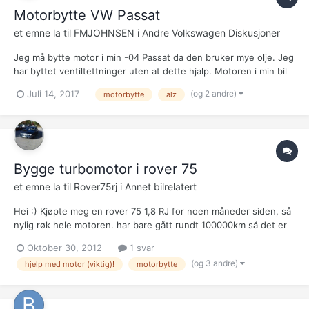
Motorbytte VW Passat
et emne la til
FMJOHNSEN
i
Andre Volkswagen Diskusjoner
Jeg må bytte motor i min -04 Passat da den bruker mye olje. Jeg
har byttet ventiltettninger uten at dette hjalp. Motoren i min bil
er en 1.6 bensin, motorkode: ALZ. Er det noen som vet om jeg
(og 2 andre)
Juli 14, 2017
motorbytte
alz
kan sette inn en 2.0 med motorkode: AZM, uten at dette byr på
så mange problemer?
Bygge turbomotor i rover 75
et emne la til
Rover75rj
i
Annet bilrelatert
Hei :) Kjøpte meg en rover 75 1,8 RJ for noen måneder siden, så
nylig røk hele motoren. har bare gått rundt 100000km så det er
veldig rart. Men så fant jeg meg en 1,8 Turbo motor på finn.no til
Oktober 30, 2012
1 svar
samme modellen, bare lurer på om det er noen som har peiling
(og 3 andre)
hjelp med motor (viktig)!
motorbytte
på om det er mulig og bygge i en 1,8t, te...