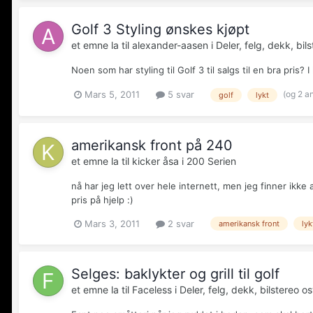
Golf 3 Styling ønskes kjøpt
et emne la til
alexander-aasen
i
Deler, felg, dekk, bils
Noen som har styling til Golf 3 til salgs til en bra pri
(og 2 a
Mars 5, 2011
5 svar
golf
lykt
amerikansk front på 240
et emne la til
kicker åsa
i
200 Serien
nå har jeg lett over hele internett, men jeg finner ikke 
pris på hjelp :)
Mars 3, 2011
2 svar
amerikansk front
lyk
Selges: baklykter og grill til golf
et emne la til
Faceless
i
Deler, felg, dekk, bilstereo osv