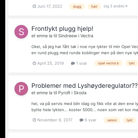
(og 3 andre)
Juni 17, 2022
dugg
fukt
Frontlykt plugg hjelp!
et emne la til
Sindreew
i
Vectra
Okei, så jeg har fått tak i noe nye lykter til min Opel V
en rund plugg med runde koblinger men på den nye lykte
April 25, 2019
1 svar
opel vectra b
lykt
Problemer med Lyshøyderegulator??
et emne la til
PyroR
i
Skoda
hei, va på servis med biln idag og fikk vite at den ene
bytte hele lykten... koster 5000... noen som vet kor man
November 9, 2017
6 svar
xenon
lykt