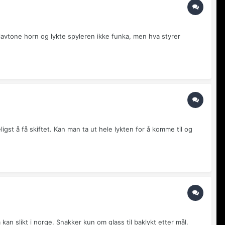
t lavtone horn og lykte spyleren ikke funka, men hva styrer
t å få skiftet. Kan man ta ut hele lykten for å komme til og
an slikt i norge. Snakker kun om glass til baklykt etter mål.