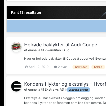
Fant 13 resultater
Helrøde baklykter til Audi Coupe
et emne la til
vwaudifan
i
Audi
Hvor er helrøde baklykter til Coupe å oppdrive? Eventue
April 12, 2010
2 svar
baklykter
helrød
Kondens i lykter og ekstralys – Hvorf
et emne la til
Ekstralys AS
i
Ekstralys artikler
Ekstralys AS har skrevet i bloggen om dugg og kondens i
kondens i lykter er et fenomen som kan forekomme. Dett