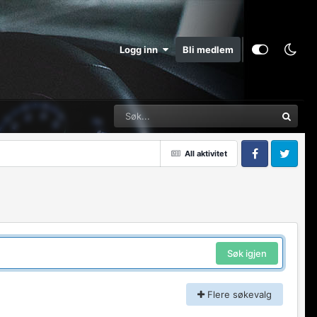
Logg inn
Bli medlem
All aktivitet
Facebook
Twitter
Søk igjen
Flere søkevalg