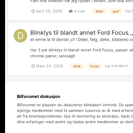
Fant noe småtteri når jeg ryddet i boden, som skal bort. Bak
(og 
April 26, 2009
4 svar
deler
golf
Blinklys til blandt annet Ford Focus.,
et emne la til
dexter_cf
i
Deler, felg, dekk, bilstereo os
Har 3 par blinklys til blandt annet Ford Focus, passer sik
chrome pærer, selvsagt!
(og 3 andre)
Mars 24, 2009
blink
focus
Bilforumet diskusjon
Bilforumet er plassen du diskuterer bilrelatert innhold. Du spø
dyktige medlemmer med til sammen tusenvis av år med erfaring
alt fra bremseproblemer, tips til montering av ekstralys, hjelp t
dine erfaringer med andre og hjelpe andre medlemmer av dett