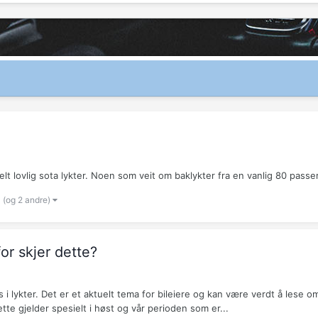
lt lovlig sota lykter. Noen som veit om baklykter fra en vanlig 80 passer
(og 2 andre)
or skjer dette?
 lykter. Det er et aktuelt tema for bileiere og kan være verdt å lese om
e gjelder spesielt i høst og vår perioden som er...