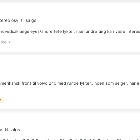
tereo osv. til salgs
s? I hovedsak angeleyes/andre fete lykter, men andre ting kan være intere
ndre)
amerikansk front til volvo 240 med runde lykter.. noen som selger, har el
t
. til salgs