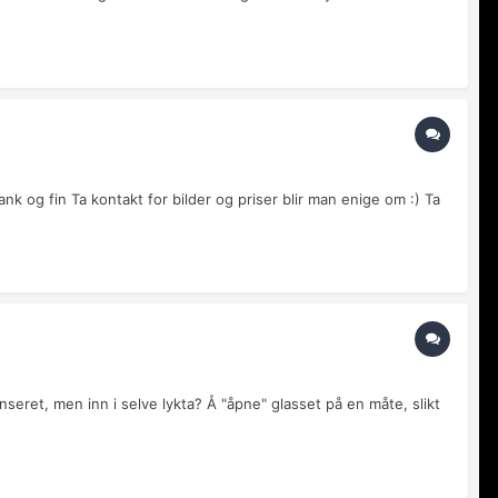
ank og fin Ta kontakt for bilder og priser blir man enige om :) Ta
eret, men inn i selve lykta? Å "åpne" glasset på en måte, slikt