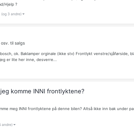
åd/Hjelp ?
(og 3 andre)
osv. til salgs
 bosch, ok. Baklamper orginale (ikke stv) Frontlykt venstre/sjåførside, bl
g er lite her inne, desverre...
 jeg komme INNI frontlyktene?
mme meg INNI frontlyktene på denne bilen? Altså ikke inn bak under pans
5 andre)