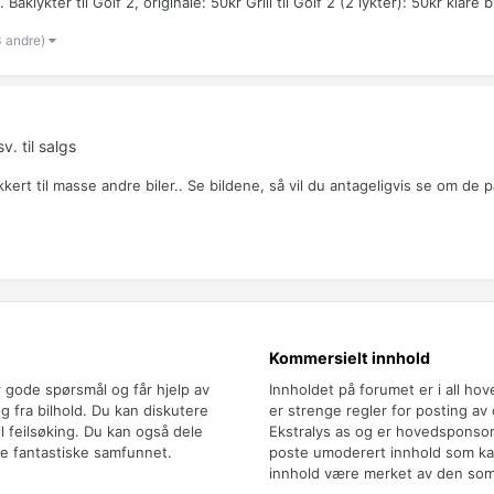
lykter til Golf 2, originale: 50kr Grill til Golf 2 (2 lykter): 50kr klare bl
3 andre)
,
v. til salgs
kert til masse andre biler.. Se bildene, så vil du antageligvis se om de pa
Kommersielt innhold
r gode spørsmål og får hjelp av
Innholdet på forumet er i all ho
 fra bilhold. Du kan diskutere
er strenge regler for posting av
il feilsøking. Du kan også dele
Ekstralys as og er hovedsponsor
e fantastiske samfunnet.
poste umoderert innhold som kan 
innhold være merket av den som 