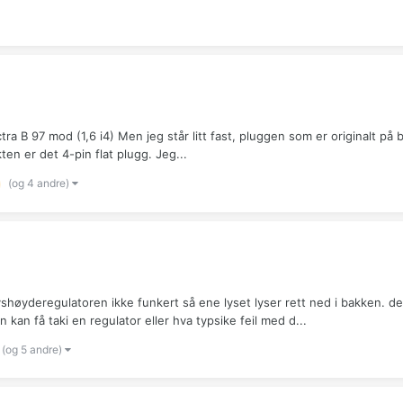
ectra B 97 mod (1,6 i4) Men jeg står litt fast, pluggen som er originalt på
n er det 4-pin flat plugg. Jeg...
(og 4 andre)
 lyshøyderegulatoren ikke funkert så ene lyset lyser rett ned i bakken.
 kan få taki en regulator eller hva typsike feil med d...
(og 5 andre)