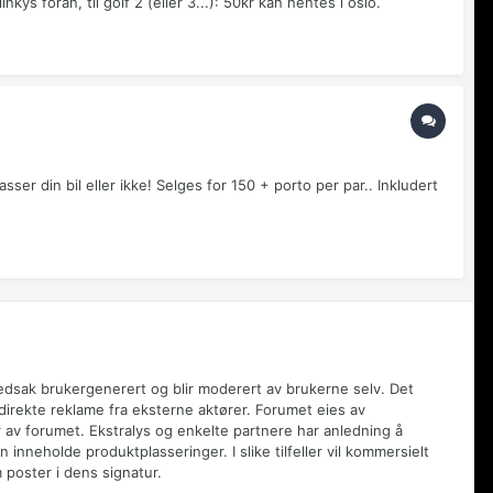
inkys foran, til golf 2 (eller 3...): 50kr kan hentes i oslo.
sser din bil eller ikke! Selges for 150 + porto per par.. Inkludert
vedsak brukergenerert og blir moderert av brukerne selv. Det
 direkte reklame fra eksterne aktører. Forumet eies av
 av forumet. Ekstralys og enkelte partnere har anledning å
inneholde produktplasseringer. I slike tilfeller vil kommersielt
poster i dens signatur.