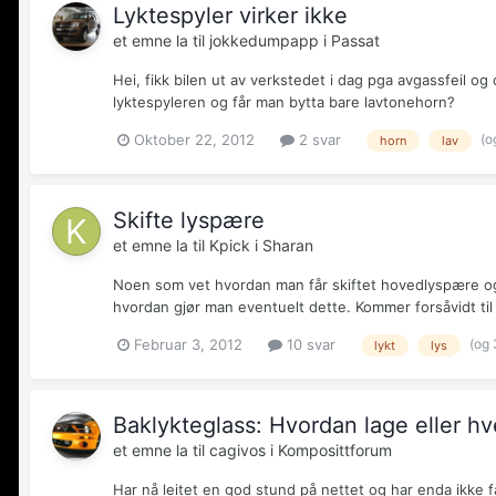
Lyktespyler virker ikke
et emne la til
jokkedumpapp
i
Passat
Hei, fikk bilen ut av verkstedet i dag pga avgassfeil og
lyktespyleren og får man bytta bare lavtonehorn?
(o
Oktober 22, 2012
2 svar
horn
lav
Skifte lyspære
et emne la til
Kpick
i
Sharan
Noen som vet hvordan man får skiftet hovedlyspære og p
hvordan gjør man eventuelt dette. Kommer forsåvidt til
(og 
Februar 3, 2012
10 svar
lykt
lys
Baklykteglass: Hvordan lage eller h
et emne la til
cagivos
i
Komposittforum
Har nå leitet en god stund på nettet og har enda ikke f