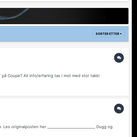
SORTER ETTER
 på Coupe? All info/erfaring tas i mot med stor takk!
. Les originalposten her __________________________ Dugg og