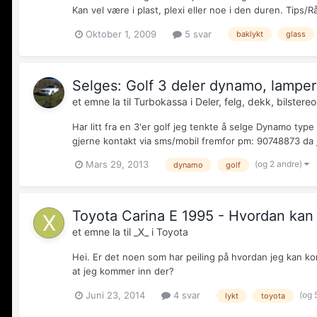
Kan vel være i plast, plexi eller noe i den duren. Tips/R
Oktober 1, 2009
5 svar
baklykt
glass
Selges: Golf 3 deler dynamo, lamper
et emne la til
Turbokassa
i
Deler, felg, dekk, bilstereo 
Har litt fra en 3'er golf jeg tenkte å selge Dynamo type
gjerne kontakt via sms/mobil fremfor pm: 90748873 da je
(og 2 andre)
Mars 29, 2013
dynamo
golf
Toyota Carina E 1995 - Hvordan kan
et emne la til
_X_
i
Toyota
Hei. Er det noen som har peiling på hvordan jeg kan ko
at jeg kommer inn der?
(og 
Juni 23, 2014
4 svar
lykt
toyota