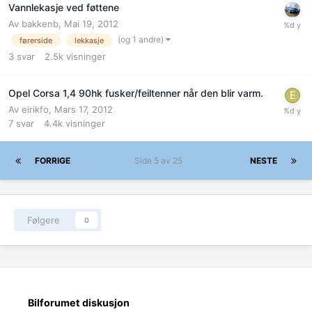
Vannlekasje ved føttene
Av
bakkenb
,
Mai 19, 2012
(og 1 andre)
førerside
lekkasje
3
svar
2.5k
visninger
Opel Corsa 1,4 90hk fusker/feiltenner når den blir varm.
Av
eirikfo
,
Mars 17, 2012
7
svar
4.4k
visninger
FORRIGE
Side 5 av 25
NESTE
Følgere
0
Bilforumet diskusjon