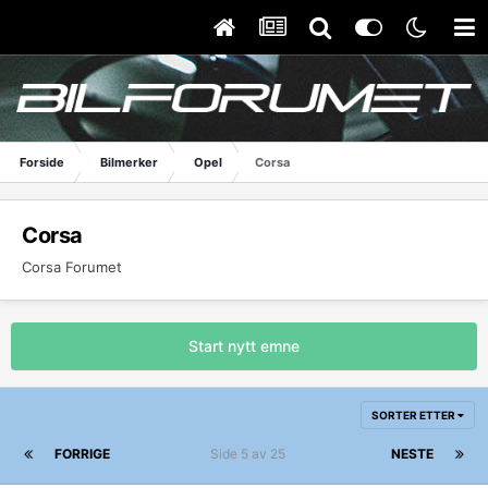
Forside
Bilmerker
Opel
Corsa
Corsa
Corsa Forumet
Start nytt emne
SORTER ETTER
FORRIGE
Side 5 av 25
NESTE