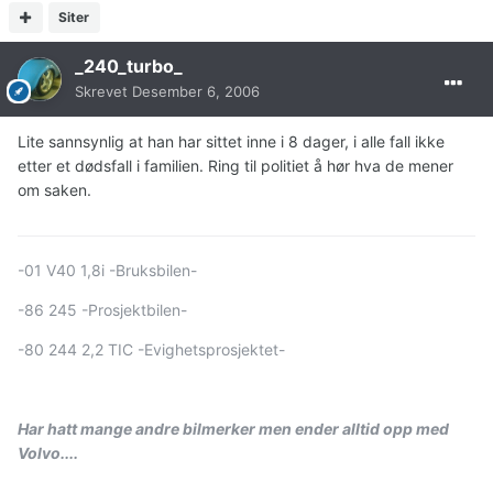
Siter
_240_turbo_
Skrevet
Desember 6, 2006
Lite sannsynlig at han har sittet inne i 8 dager, i alle fall ikke
etter et dødsfall i familien. Ring til politiet å hør hva de mener
om saken.
-01 V40 1,8i -Bruksbilen-
-86 245 -Prosjektbilen-
-80 244 2,2 TIC -Evighetsprosjektet-
Har hatt mange andre bilmerker men ender alltid opp med
Volvo....