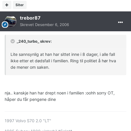
Siter
trebor87
Skrevet
Desember 6, 2006
_240_turbo_ skrev:
Lite sannsynlig at han har sittet inne i 8 dager, i alle fall
ikke etter et dødsfall i familien. Ring til politiet å hør hva
de mener om saken.
nja.. kanskje han har drept noen i familien :oohh sorry OT,
håper du får pengene dine
1997 Volvo S70 2.0 "LT"