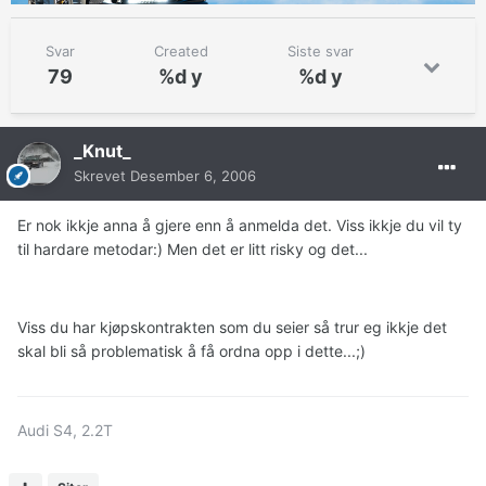
Svar
Created
Siste svar
79
%d y
%d y
_Knut_
Skrevet
Desember 6, 2006
Er nok ikkje anna å gjere enn å anmelda det. Viss ikkje du vil ty
til hardare metodar:) Men det er litt risky og det...
Viss du har kjøpskontrakten som du seier så trur eg ikkje det
skal bli så problematisk å få ordna opp i dette...;)
Audi S4, 2.2T