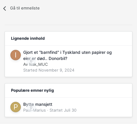
Gå til emneliste
Lignende innhold
Gjort et "barnfind" i Tyskland uten papirer og
eier er død.. Donorbil?
0
Av
Isak_MUC
Started
November 9, 2024
Populære emner nylig
Bytte mansjett
0
Paul-Marius
· Startet
Juli 30