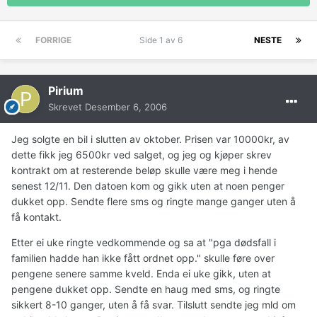
FORRIGE
Side 1 av 6
NESTE
Pirium
Skrevet
Desember 6, 2006
Jeg solgte en bil i slutten av oktober. Prisen var 10000kr, av
dette fikk jeg 6500kr ved salget, og jeg og kjøper skrev
kontrakt om at resterende beløp skulle være meg i hende
senest 12/11. Den datoen kom og gikk uten at noen penger
dukket opp. Sendte flere sms og ringte mange ganger uten å
få kontakt.
Etter ei uke ringte vedkommende og sa at "pga dødsfall i
familien hadde han ikke fått ordnet opp." skulle føre over
pengene senere samme kveld. Enda ei uke gikk, uten at
pengene dukket opp. Sendte en haug med sms, og ringte
sikkert 8-10 ganger, uten å få svar. Tilslutt sendte jeg mld om