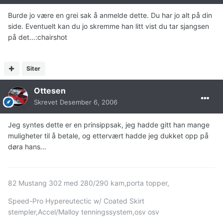
Burde jo være en grei sak å anmelde dette. Du har jo alt på din
side. Eventuelt kan du jo skremme han litt vist du tar sjangsen
på det...:chairshot
Siter
Ottesen
Skrevet
Desember 6, 2006
Jeg syntes dette er en prinsippsak, jeg hadde gitt han mange
muligheter til å betale, og ettervært hadde jeg dukket opp på
døra hans...
82 Mustang 302 med 280/290 kam,porta topper,
Speed-Pro Hypereutectic w/ Coated Skirt
stempler,Accel/Malloy tenningssystem,osv osv