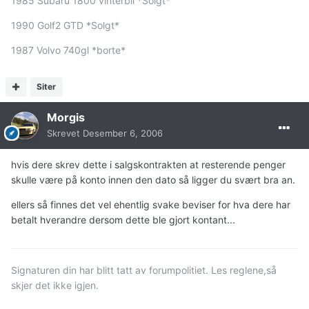
1985 Subaru 1800 vinterbil *Solgt*
1990 Golf2 GTD *Solgt*
1987 Volvo 740gl *borte*
Siter
Morgis
Skrevet
Desember 6, 2006
hvis dere skrev dette i salgskontrakten at resterende penger
skulle være på konto innen den dato så ligger du svært bra an.
ellers så finnes det vel ehentlig svake beviser for hva dere har
betalt hverandre dersom dette ble gjort kontant...
Signaturen din har blitt tatt av forumpolitiet. Les reglene,så
skjer det ikke igjen.