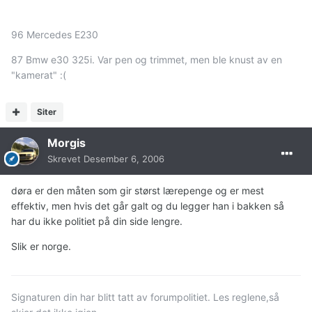
96 Mercedes E230
87 Bmw e30 325i. Var pen og trimmet, men ble knust av en
"kamerat" :(
Siter
Morgis
Skrevet
Desember 6, 2006
døra er den måten som gir størst lærepenge og er mest
effektiv, men hvis det går galt og du legger han i bakken så
har du ikke politiet på din side lengre.
Slik er norge.
Signaturen din har blitt tatt av forumpolitiet. Les reglene,så