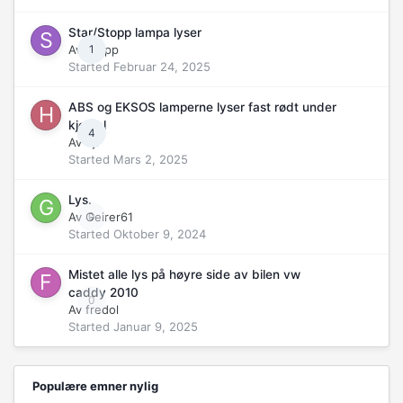
Star/Stopp lampa lyser
Av
Stopp
1
Started
Februar 24, 2025
ABS og EKSOS lamperne lyser fast rødt under
kjørsel
4
Av
hjf
Started
Mars 2, 2025
Lys.
Av
Geirer61
0
Started
Oktober 9, 2024
Mistet alle lys på høyre side av bilen vw
caddy 2010
0
Av
fredol
Started
Januar 9, 2025
Populære emner nylig