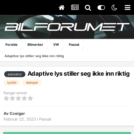
Forside
Bilmerker
VW
Passat
Adaptive lys stiller seg ikke inn riktig
Adaptive lys stiller seg ikke inn riktig
passatcc
lysfeil
demper
Ranger emnet
Av
Cceigar
Februar 22, 2023
i
Passat