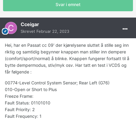
Svar i emnet
Cceigar
Skrevet
Februar 22, 2023
Hei, har en Passat cc 09' der kjørelysene sluttet å stille seg inn
riktig og samtidig begynner knappen man stiller inn dempere
(comfort/sport/normal) å blinke. Knappen fungerer fortsatt til å
bytte dempermodus, stiv/myk osv. Har tatt en test i VCDS og
får følgende
:
00774-Level Control System Sensor; Rear Left (G76)
010-Open or Short to Plus
Freeze Frame:
Fault Status: 01101010
Fault Priority: 2
Fault Frequency: 1