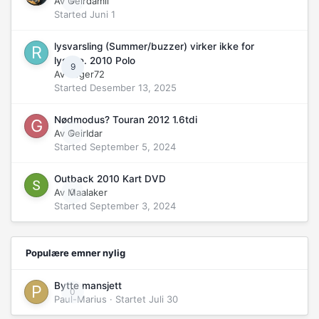
Av
Geirdamli
0
Started
Juni 1
lysvarsling (Summer/buzzer) virker ikke for
lysene. 2010 Polo
9
Av
Roger72
Started
Desember 13, 2025
Nødmodus? Touran 2012 1.6tdi
Av
GeirIdar
0
Started
September 5, 2024
Outback 2010 Kart DVD
Av
Maalaker
0
Started
September 3, 2024
Populære emner nylig
Bytte mansjett
0
Paul-Marius
· Startet
Juli 30