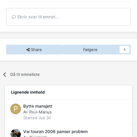
Skriv svar til emnet...
Share
Følgere
1
Gå til emneliste
Lignende innhold
Bytte mansjett
Av
Paul-Marius
0
Started
Juli 30
Vw touran 2006 panser problem