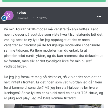
xviss
Skrevet
Juni 7, 2025
På min Touran 2010-modell må venstre tåkelys byttes. Fant
noen videoer på youtube som viste hvor tilsynelatende lett det
var, og bestilte ny lykt før jeg oppdaget at det er noen
varianter av tilkomst på de forskjellige modellene i noenlunde
samme tidsrom. På flere modeller kan du enkelt få ut
plastdekselet rundt lykten, og du kan nærmest dra dekselet ut
av fronten, men slik er det tydeligvis ikke for min bil (ref
vedlagt bilde).
Da jeg jeg forsøkte meg på dekselet, så virker det som det er
helt innfelt i fronten. Er det noen som vet hvordan jeg går frem
for å komme til sona der? Må jeg inn via hjulbuen eller hva er
løsningen? Selve lykten er skrudd med en enkelt T25 skrue, og
er plug and play, jeg må bare komme til først!