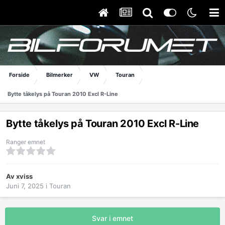
Forside
Bilmerker
VW
Touran
Bytte tåkelys på Touran 2010 Excl R-Line
Bytte tåkelys på Touran 2010 Excl R-Line
Ranger emnet
Av
xviss
Juni 7, 2025
i
Touran
Svar i emnet