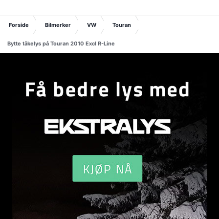
Forside
Bilmerker
VW
Touran
Bytte tåkelys på Touran 2010 Excl R-Line