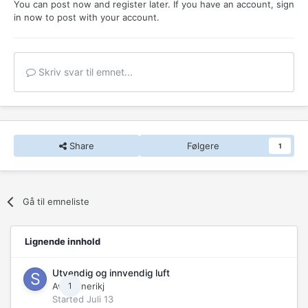
You can post now and register later. If you have an account,
sign
in now
to post with your account.
Skriv svar til emnet...
Share
Følgere
1
Gå til emneliste
Lignende innhold
Utvendig og innvendig luft
Av
Svenerikj
1
Started
Juli 13