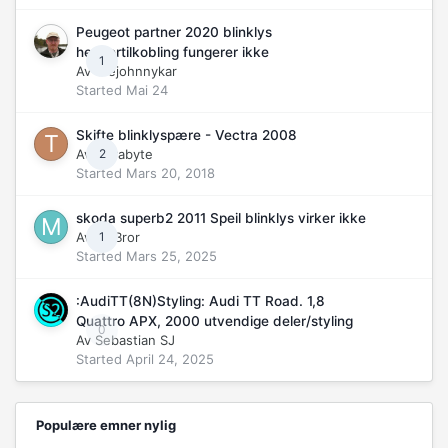
Peugeot partner 2020 blinklys
hengertilkobling fungerer ikke
1
Av
Olejohnnykar
Started
Mai 24
Skifte blinklyspære - Vectra 2008
Av
terrabyte
2
Started
Mars 20, 2018
skoda superb2 2011 Speil blinklys virker ikke
Av
McBror
1
Started
Mars 25, 2025
:AudiTT(8N)Styling: Audi TT Road. 1,8
Quattro APX, 2000 utvendige deler/styling
0
Av
Sebastian SJ
Started
April 24, 2025
Populære emner nylig