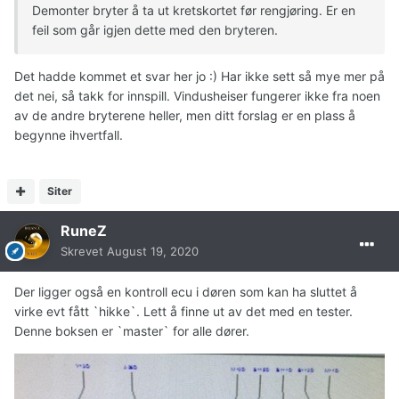
Demonter bryter å ta ut kretskortet før rengjøring. Er en
feil som går igjen dette med den bryteren.
Det hadde kommet et svar her jo :) Har ikke sett så mye mer på
det nei, så takk for innspill. Vindusheiser fungerer ikke fra noen
av de andre bryterene heller, men ditt forslag er en plass å
begynne ihvertfall.
Siter
RuneZ
Skrevet
August 19, 2020
Der ligger også en kontroll ecu i døren som kan ha sluttet å
virke evt fått `hikke`. Lett å finne ut av det med en tester.
Denne boksen er `master` for alle dører.