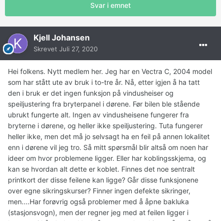
Svar i emnet
Kjell Johansen
Skrevet
Juli 27, 2020
Hei folkens. Nytt medlem her. Jeg har en Vectra C, 2004 model
som har stått ute av bruk i to-tre år. Nå, etter igjen å ha tatt
den i bruk er det ingen funksjon på vindusheiser og
speiljustering fra bryterpanel i dørene. Før bilen ble stående
ubrukt fungerte alt. Ingen av vindusheisene fungerer fra
bryterne i dørene, og heller ikke speiljustering. Tuta fungerer
heller ikke, men det må jo selvsagt ha en feil på annen lokalitet
enn i dørene vil jeg tro. Så mitt spørsmål blir altså om noen har
ideer om hvor problemene ligger. Eller har koblingsskjema, og
kan se hvordan alt dette er koblet. Finnes det noe sentralt
printkort der disse feilene kan ligge? Går disse funksjonene
over egne sikringskurser? Finner ingen defekte sikringer,
men....Har forøvrig også problemer med å åpne bakluka
(stasjonsvogn), men der regner jeg med at feilen ligger i