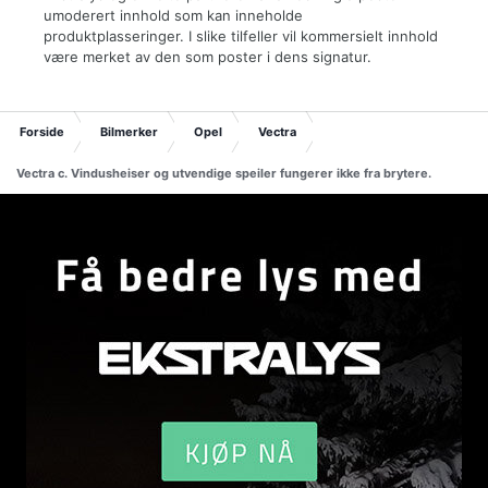
umoderert innhold som kan inneholde
produktplasseringer. I slike tilfeller vil kommersielt innhold
være merket av den som poster i dens signatur.
Forside
Bilmerker
Opel
Vectra
Vectra c. Vindusheiser og utvendige speiler fungerer ikke fra brytere.