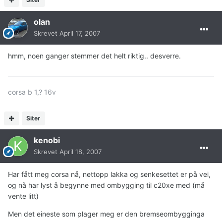
olan
Skrevet
April 17, 2007
hmm, noen ganger stemmer det helt riktig.. desverre.
corsa b 1,? 16v
Siter
kenobi
Skrevet
April 18, 2007
Har fått meg corsa nå, nettopp lakka og senkesettet er på vei,
og nå har lyst å begynne med ombygging til c20xe med (må
vente litt)
Men det eineste som plager meg er den bremseombygginga