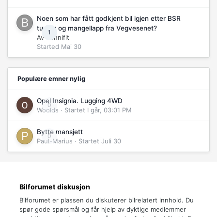
Noen som har fått godkjent bil igjen etter BSR
tuning og mangellapp fra Vegvesenet?
1
Av
Bennifit
Started
Mai 30
Populære emner nylig
Opel Insignia. Lugging 4WD
0
Woolds
· Startet
I går, 03:01 PM
Bytte mansjett
0
Paul-Marius
· Startet
Juli 30
Bilforumet diskusjon
Bilforumet er plassen du diskuterer bilrelatert innhold. Du
spør gode spørsmål og får hjelp av dyktige medlemmer