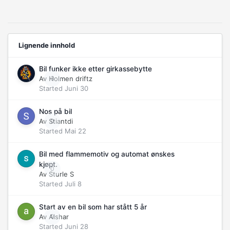
Lignende innhold
Bil funker ikke etter girkassebytte
Av
Holmen driftz
0
Started
Juni 30
Nos på bil
Av
Stiantdi
0
Started
Mai 22
Bil med flammemotiv og automat ønskes
kjøpt.
0
Av
Sturle S
Started
Juli 8
Start av en bil som har stått 5 år
Av
Alshar
0
Started
Juni 28