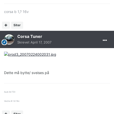
corsa b 1,? 16v
Siter
Corsa Tuner
Skrevet
April 17, 2007
Dette må bytte/ sveises på
Audi A4 TDI
Vectra B 1.8 16v
Siter