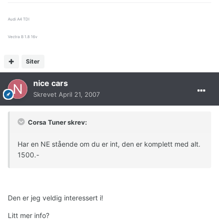
Audi A4 TDI
Vectra B 1.8 16v
Siter
nice cars
Skrevet
April 21, 2007
Corsa Tuner skrev:
Har en NE stående om du er int, den er komplett med alt.
1500.-
Den er jeg veldig interessert i!
Litt mer info?