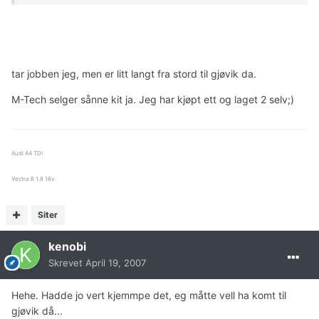
tar jobben jeg, men er litt langt fra stord til gjøvik da.
M-Tech selger sånne kit ja. Jeg har kjøpt ett og laget 2 selv;)
Audi A4 TDI
Vectra B 1.8 16v
Siter
kenobi
Skrevet
April 19, 2007
Hehe. Hadde jo vert kjemmpe det, eg måtte vell ha komt til
gjøvik då...