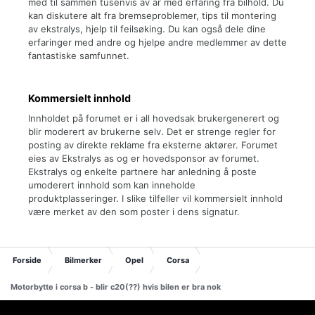
med til sammen tusenvis av år med erfaring fra bilhold. Du
kan diskutere alt fra bremseproblemer, tips til montering
av ekstralys, hjelp til feilsøking. Du kan også dele dine
erfaringer med andre og hjelpe andre medlemmer av dette
fantastiske samfunnet.
Kommersielt innhold
Innholdet på forumet er i all hovedsak brukergenerert og
blir moderert av brukerne selv. Det er strenge regler for
posting av direkte reklame fra eksterne aktører. Forumet
eies av Ekstralys as og er hovedsponsor av forumet.
Ekstralys og enkelte partnere har anledning å poste
umoderert innhold som kan inneholde
produktplasseringer. I slike tilfeller vil kommersielt innhold
være merket av den som poster i dens signatur.
Forside
Bilmerker
Opel
Corsa
Motorbytte i corsa b - blir c20(??) hvis bilen er bra nok