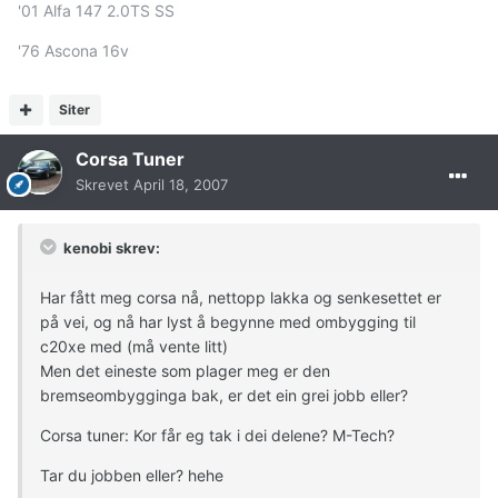
'01 Alfa 147 2.0TS SS
'76 Ascona 16v
Siter
Corsa Tuner
Skrevet
April 18, 2007
kenobi skrev:
Har fått meg corsa nå, nettopp lakka og senkesettet er
på vei, og nå har lyst å begynne med ombygging til
c20xe med (må vente litt)
Men det eineste som plager meg er den
bremseombygginga bak, er det ein grei jobb eller?
Corsa tuner: Kor får eg tak i dei delene? M-Tech?
Tar du jobben eller? hehe