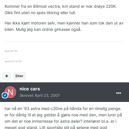
Kommer fra en 89mod vectra, km stand er nok drøye 220K.
Gikk fint uten no spes tikking eller tull.
Har ikke kjørt motoren selv, men kjenner han som tok den ut av
bilen. Mulig jeg kan ordne girkasse også.
Audi A4 TDI
Vectra B 1.8 16v
Siter
nice cars
Skrevet
April 23, 2007
har nå en '93 astra med c20ne på hånda for en rimelig penge.
er for dårlig til at jeg gidder å gjøre noe med den, men lurer på
om det er noe innterresse for astra deler? interiøret bl.a. er i
meget god stand. Litt sportslig stil på setene med god