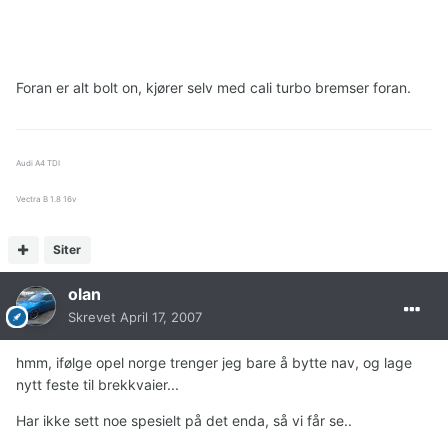
Foran er alt bolt on, kjører selv med cali turbo bremser foran.
Audi A4 TDI
Vectra B 1.8 16v
Siter
olan
Skrevet
April 17, 2007
hmm, ifølge opel norge trenger jeg bare å bytte nav, og lage
nytt feste til brekkvaier...
Har ikke sett noe spesielt på det enda, så vi får se..