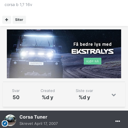
corsa b 1,? 16v
Siter
Svar
Created
Siste svar
50
%d y
%d y
Corsa Tuner
Skrevet
April 17, 2007