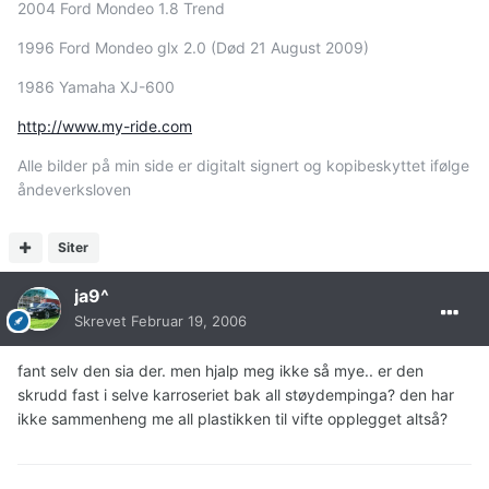
2004 Ford Mondeo 1.8 Trend
1996 Ford Mondeo glx 2.0 (Død 21 August 2009)
1986 Yamaha XJ-600
http://www.my-ride.com
Alle bilder på min side er digitalt signert og kopibeskyttet ifølge
åndeverksloven
Siter
ja9^
Skrevet
Februar 19, 2006
fant selv den sia der. men hjalp meg ikke så mye.. er den
skrudd fast i selve karroseriet bak all støydempinga? den har
ikke sammenheng me all plastikken til vifte opplegget altså?