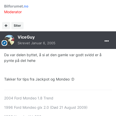
Bilforumet.
no
Moderator
Siter
ViceGuy
Skrevet
Januar 6, 2005
Da var delen byttet, å si at den gamle var godt svidd er å
pynte på det hehe
Takker for tips fra Jackpot og Mondeo :D
2004 Ford Mondeo 1.8 Trend
1996 Ford Mondeo glx 2.0 (Død 21 August 2009)