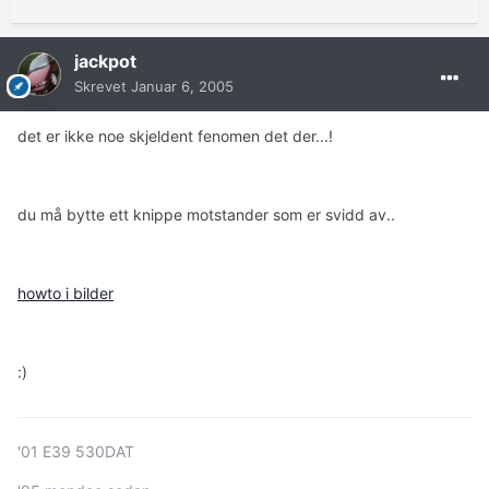
jackpot
Skrevet
Januar 6, 2005
det er ikke noe skjeldent fenomen det der...!
du må bytte ett knippe motstander som er svidd av..
howto i bilder
:)
'01 E39 530DAT