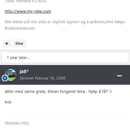
1986 Yamaha XJ-600
http://www.my-ride.com
Alle bilder på min side er digitalt signert og kopibeskyttet ifølge
åndeverksloven
Siter
1 year later...
ja9^
Skrevet
Februar 19, 2006
sliter med same greia, linken fungerer ikke.. hjelp å få? :)
kos
Mondeo mk
1