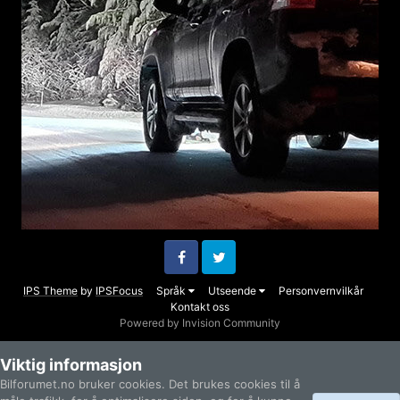
Facebook
Twitter
IPS Theme
by
IPSFocus
Språk
Utseende
Personvernvilkår
Kontakt oss
Powered by Invision Community
Viktig informasjon
Bilforumet.no bruker cookies. Det brukes cookies til å