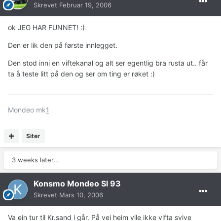
Skrevet
Februar 19, 2006
ok JEG HAR FUNNET! :)
Den er lik den på første innlegget.
Den stod inni en viftekanal og alt ser egentlig bra rusta ut.. får
ta å teste litt på den og ser om ting er røket :)
Mondeo mk
1
Siter
3 weeks later...
Konsmo Mondeo SI 93
Skrevet
Mars 10, 2006
Va ein tur til Kr.sand i går. På vei heim vile ikke vifta svive