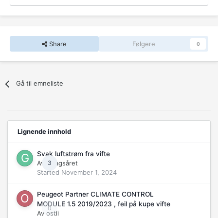
Share
Følgere
0
Gå til emneliste
Lignende innhold
Svak luftstrøm fra vifte
Av
Gnagsåret
3
Started
November 1, 2024
Peugeot Partner CLIMATE CONTROL
MODULE 1.5 2019/2023 , feil på kupe vifte
0
Av
ostli