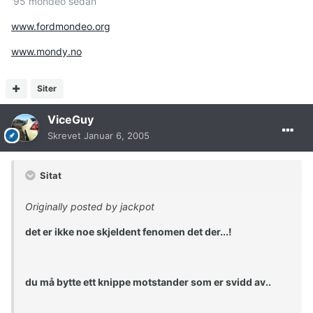
'95 mondeo sedan
www.fordmondeo.org
www.mondy.no
Siter
ViceGuy
Skrevet
Januar 6, 2005
Sitat
Originally posted by jackpot
det er ikke noe skjeldent fenomen det der...!
du må bytte ett knippe motstander som er svidd av..