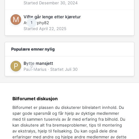
Started
Desember 30, 2024
Vifte går lenge etter kjøretur
Av
murphy82
1
Started
April 22, 2025
Populære emner nylig
Bytte mansjett
0
Paul-Marius
· Startet
Juli 30
Bilforumet diskusjon
Bilforumet er plassen du diskuterer bilrelatert innhold. Du
spør gode spørsmål og får hjelp av dyktige medlemmer
med til sammen tusenvis av år med erfaring fra bilhold. Du
kan diskutere alt fra bremseproblemer, tips til montering
av ekstralys, hjelp til feilsøking. Du kan også dele dine
erfaringer med andre og hjelpe andre medlemmer av dette