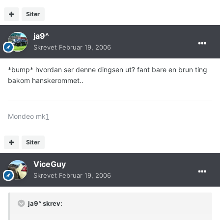
Siter
ja9^
Skrevet
Februar 19, 2006
*bump* hvordan ser denne dingsen ut? fant bare en brun ting
bakom hanskerommet..
Mondeo mk
1
Siter
ViceGuy
Skrevet
Februar 19, 2006
ja9^ skrev: