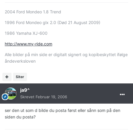
2004 Ford Mondeo 1.8 Trend
1996 Ford Mondeo glx 2.0 (Død 21 August 2009)
1986 Yamaha XJ-600
http://www.my-ride.com
Alle bilder på min side er digitalt signert og kopibeskyttet ifølge
åndeverksloven
Siter
ja9^
Skrevet
Februar 19, 2006
ser den ut som d bilde du posta først eller sånn som på den
siden du posta?