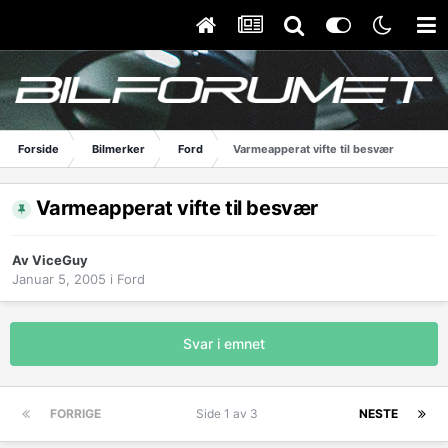
Forside
Bilmerker
Ford
Varmeapperat vifte til besvær
Varmeapperat vifte til besvær
Av
ViceGuy
Januar 5, 2005
i
Ford
Svar i emnet
FORRIGE
Side 1 av 3
NESTE