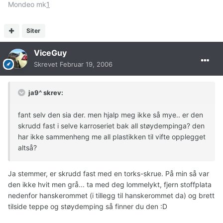
Mondeo mk
1
Siter
ViceGuy
Skrevet
Februar 19, 2006
ja9^ skrev:
fant selv den sia der. men hjalp meg ikke så mye.. er den
skrudd fast i selve karroseriet bak all støydempinga? den
har ikke sammenheng me all plastikken til vifte opplegget
altså?
Ja stemmer, er skrudd fast med en torks-skrue. På min så var
den ikke hvit men grå... ta med deg lommelykt, fjern stoffplata
nedenfor hanskerommet (i tillegg til hanskerommet da) og brett
tilside teppe og støydemping så finner du den :D