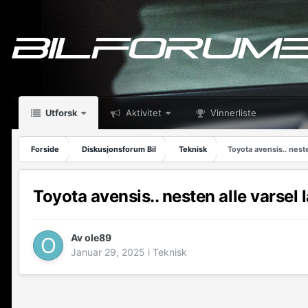
Utforsk
Aktivitet
Vinnerliste
Forside
Diskusjonsforum Bil
Teknisk
Toyota avensis.. neste
Toyota avensis.. nesten alle varsel 
Av
ole89
Januar 29, 2025
i
Teknisk