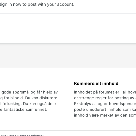
sign in now
to post with your account.
Kommersielt innhold
r gode spørsmål og får hjelp av
Innholdet på forumet er i all ho
 fra bilhold. Du kan diskutere
er strenge regler for posting av
il feilsøking. Du kan også dele
Ekstralys as og er hovedsponsor
e fantastiske samfunnet.
poste umoderert innhold som kan 
innhold være merket av den som 
 alle varsel lamper blinker!