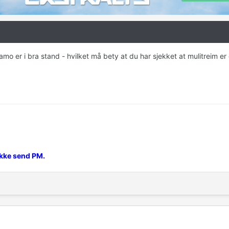
namo er i bra stand - hvilket må bety at du har sjekket at mulitreim er
ikke send PM.