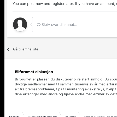
You can post now and register later. If you have an account,
Skriv svar til emnet...
Gå til emneliste
Bilforumet diskusjon
Bilforumet er plassen du diskuterer bilrelatert innhold. Du spø
dyktige medlemmer med til sammen tusenvis av år med erfaring
alt fra bremseproblemer, tips til montering av ekstralys, hjelp t
dine erfaringer med andre og hjelpe andre medlemmer av dett
Forside
Diskusjonsforum Bil
Teknisk
Toyota avensis.. nesten