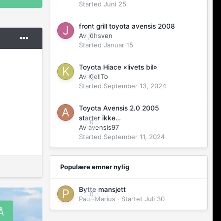
Started
Juni 25
front grill toyota avensis 2008
Av
johsven
0
Started
Januar 15
Toyota Hiace «livets bil»
Av
KjellTo
0
Started
September 13, 2024
Toyota Avensis 2.0 2005
starter ikke…
0
Av
avensis97
Started
September 11, 2024
Populære emner nylig
Bytte mansjett
0
Paul-Marius
· Startet
Juli 30