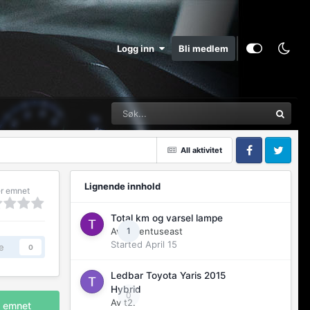
Logg inn
Bli medlem
All aktivitet
Facebook
Twitter
Lignende innhold
r emnet
Total km og varsel lampe
Av
v70entuseast
1
Started
April 15
e
0
Ledbar Toyota Yaris 2015
Hybrid
0
Av
t2.
i emnet