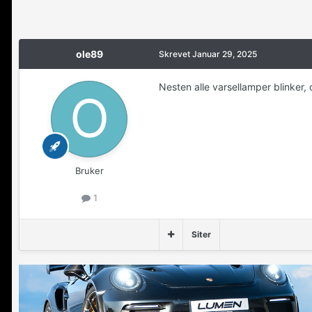
ole89
Skrevet
Januar 29, 2025
Nesten alle varsellamper blinker,
Bruker
1
Siter