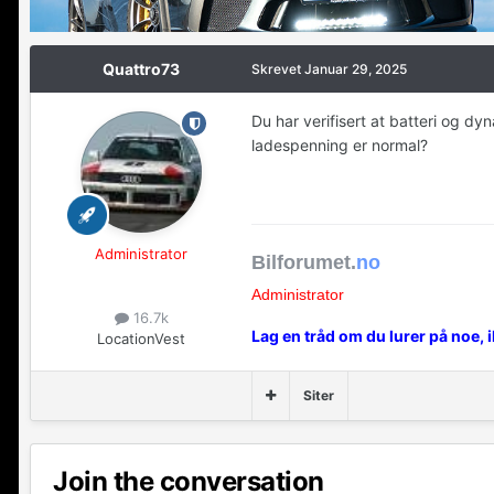
Quattro73
Skrevet
Januar 29, 2025
Du har verifisert at batteri og dy
ladespenning er normal?
Administrator
Bilforumet.
no
Administrator
16.7k
Lag en tråd om du lurer på noe, 
Location
Vest
Siter
Join the conversation