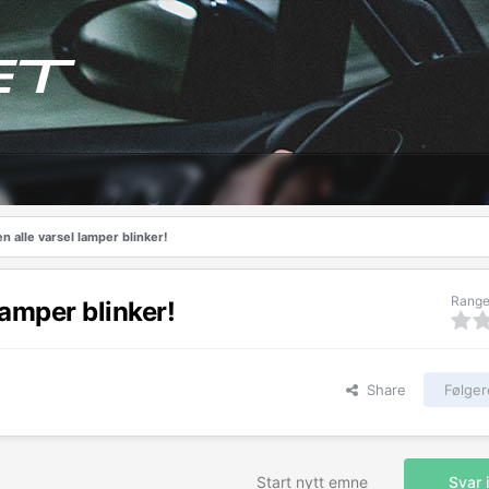
n alle varsel lamper blinker!
Range
lamper blinker!
Share
Følger
Start nytt emne
Svar 