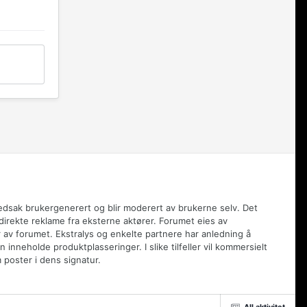
vedsak brukergenerert og blir moderert av brukerne selv. Det
 direkte reklame fra eksterne aktører. Forumet eies av
 av forumet. Ekstralys og enkelte partnere har anledning å
inneholde produktplasseringer. I slike tilfeller vil kommersielt
poster i dens signatur.
All aktivitet