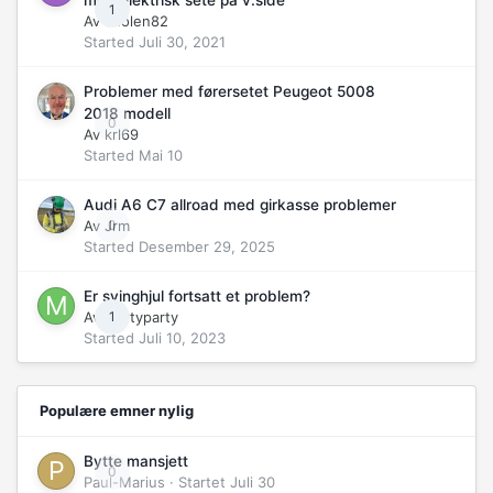
med elektrisk sete på v.side
1
Av
Jholen82
Started
Juli 30, 2021
Problemer med førersetet Peugeot 5008
2018 modell
0
Av
krl69
Started
Mai 10
Audi A6 C7 allroad med girkasse problemer
Av
Jrm
0
Started
Desember 29, 2025
Er svinghjul fortsatt et problem?
Av
martyparty
1
Started
Juli 10, 2023
Populære emner nylig
Bytte mansjett
0
Paul-Marius
· Startet
Juli 30