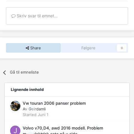
Skriv svar til emnet...
Share
Følgere
0
Gå til emneliste
Lignende innhold
Vw touran 2006 panser problem
Av
Geirdamli
0
Started
Juni 1
Volvo v70,D4, awd 2016 modell. Problem