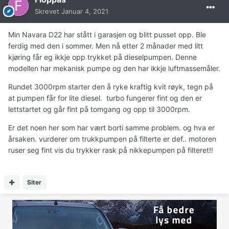
Skrevet
Januar 4, 2021
Min Navara D22 har stått i garasjen og blitt pusset opp. Ble
ferdig med den i sommer. Men nå etter 2 månader med litt
kjøring får eg ikkje opp trykket på dieselpumpen. Denne
modellen har mekanisk pumpe og den har ikkje luftmassemåler.
Rundet 3000rpm starter den å ryke kraftig kvit røyk, tegn på
at pumpen får for lite diesel. turbo fungerer fint og den er
lettstartet og går fint på tomgang og opp til 3000rpm.
Er det noen her som har vært borti samme problem. og hva er
årsaken. vurderer om trukkpumpen på filterte er def.. motoren
ruser seg fint vis du trykker rask på nikkepumpen på filteret!!
Siter