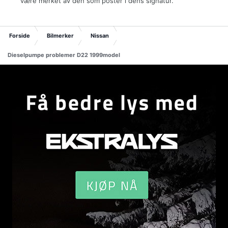
være merket av den som poster i dens signatur.
Forside
Bilmerker
Nissan
Dieselpumpe problemer D22 1999model