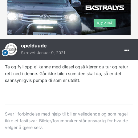
opelduude
Skrevet
Januar 9, 2021
Ta og fyll opp ei kanne med diesel også kjører du tur og retur
rett ned i denne. Går ikke bilen som den skal da, så er det
sannsynligvis pumpa di som er utslitt.
Svar i forbindelse med hjelp til bil er veiledende og som regel
ikke et fasitsvar. Bileier/forumbruker står ansvarlig for hva de
velger å gjøre selv.