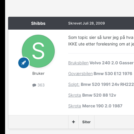
Shibbs
Skrevet
Juli 28, 2009
Som topic sier så lurer jeg på hv
IKKE ute etter forelesning om at j
Bruksbilen
Volvo 240 2.0 Gasser
Bruker
Goværsbilen
Bmw 530 E12 1976
Solgt:
Bmw 520 1991 24v RH22
363
Skrota
Bmw 520 88 12v
Skrota
Merce 190 2.0 1987
Siter