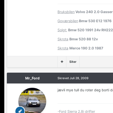
Bruksbilen
Volvo 240 2.0 Gasser
Goværsbilen
Bmw 530 E12 1976
Solgt:
Bmw 520 1991 24v RH22
Skrota
Bmw 520 88 12v
Skrota
Merce 190 2.0 1987
Siter
Mr_Ford
Skrevet
Juli 28, 2009
jævli mye tull du roter deg borti 
-Ford Sierra 2,8i drifter