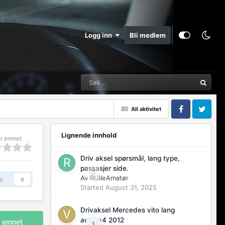
Logg inn
Bli medlem
All aktivitet
Facebook
Twitter
Lignende innhold
r emnet
Driv aksel spørsmål, lang type,
passasjer side.
0
Av
RUlleAmatør
e
0
Started
August 31, 2025
Drivaksel Mercedes vito lang
aut 4x4 2012
i emnet
1