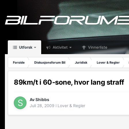
Utforsk
Aktivitet
Vinnerliste
Forside
Diskusjonsforum Bil
Juridisk
Lover & Regler
89km/t i 60-sone, hvor lang straff
Av
Shibbs
Juli 28, 2009
i
Lover & Regler