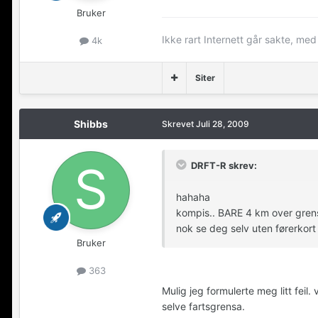
Bruker
Ikke rart Internett går sakte, me
4k
Siter
Shibbs
Skrevet
Juli 28, 2009
DRFT-R skrev:
hahaha
kompis.. BARE 4 km over grens
nok se deg selv uten førerkor
Bruker
363
Mulig jeg formulerte meg litt fei
selve fartsgrensa.