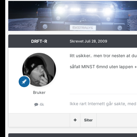
DRFT-R
Skrevet
Juli 28, 2009
litt usikker.. men tror nesten at d
såfall MINST 6mnd uten lappen + 
Bruker
Ikke rart Internett går sakte, me
4k
Siter