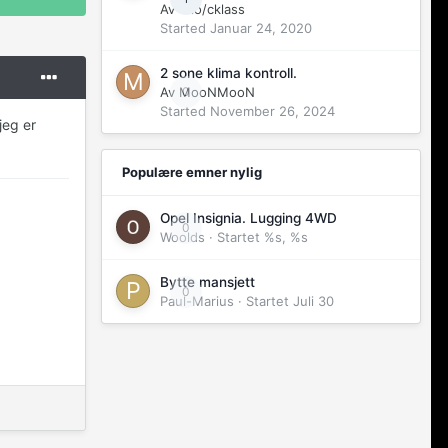
Av
vito/cklass
Started
Januar 24, 2020
2 sone klima kontroll.
Av
MooNMooN
0
Started
November 26, 2024
jeg er
Populære emner nylig
Opel Insignia. Lugging 4WD
0
Woolds
· Startet
%s, %s
Bytte mansjett
0
Paul-Marius
· Startet
Juli 30