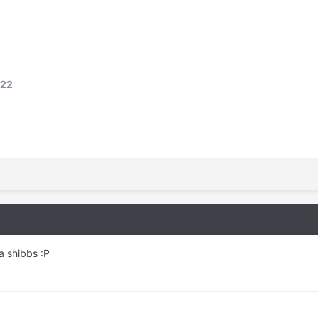
222
da shibbs :P