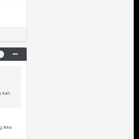
r
u kan
g ikke