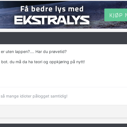
u er uten lappen?.... Har du prøvetid?
bot. du må da ha teori og oppkjøring på nytt!
d så mange idioter pålogget samtidig!