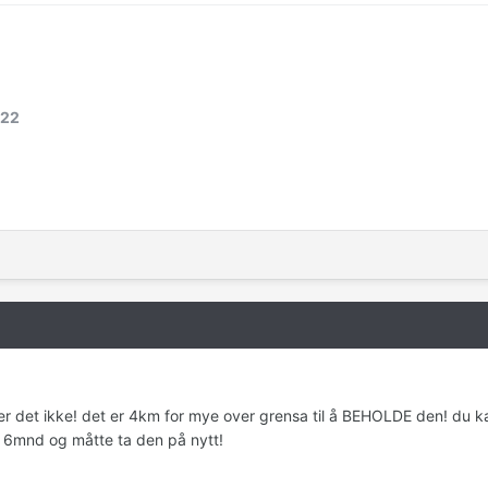
222
r det ikke! det er 4km for mye over grensa til å BEHOLDE den! du k
m 6mnd og måtte ta den på nytt!