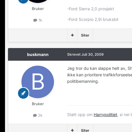
Bruker
-Ford Sierra 2,0 prosjekt
-Ford Scorpio 2,9i bruksbil
1k
Siter
buskmann
Skrevet
Juli 30, 2009
Jeg tror du kan slappe helt av, Sh
ikke kan prioritere trafikkforseel
politibemanning.
Bruker
Støtt opp om
Harrypolitiet
, si nei 
2k
Siter