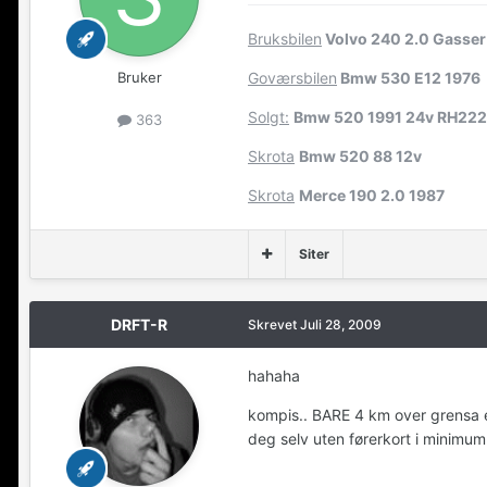
Bruksbilen
Volvo 240 2.0 Gasser
Bruker
Goværsbilen
Bmw 530 E12 1976
Solgt:
Bmw 520 1991 24v RH22
363
Skrota
Bmw 520 88 12v
Skrota
Merce 190 2.0 1987
Siter
DRFT-R
Skrevet
Juli 28, 2009
hahaha
kompis.. BARE 4 km over grensa e
deg selv uten førerkort i minimu