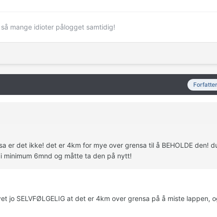
d så mange idioter pålogget samtidig!
Forfatte
a er det ikke! det er 4km for mye over grensa til å BEHOLDE den! d
t i minimum 6mnd og måtte ta den på nytt!
l. vet jo SELVFØLGELIG at det er 4km over grensa på å miste lappen, o