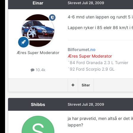
Einar
Skrevet
Juli 28, 2009
4-6 mnd uten lappen og rundt 5 i
Lappen ryker i 85 elelr 86 km/t i
Bilforumet.
no
Æres Super Moderator
Æres Super Moderator
`84 Ford Granada 2.3 L Turnier
`92 Ford Scorpio 2.9 GL
10.4k
Siter
Shibbs
Skrevet
Juli 28, 2009
ja har prøvetid, men altså er det 
lappen?