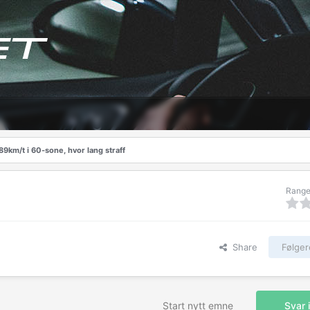
89km/t i 60-sone, hvor lang straff
Range
Share
Følger
Start nytt emne
Svar 