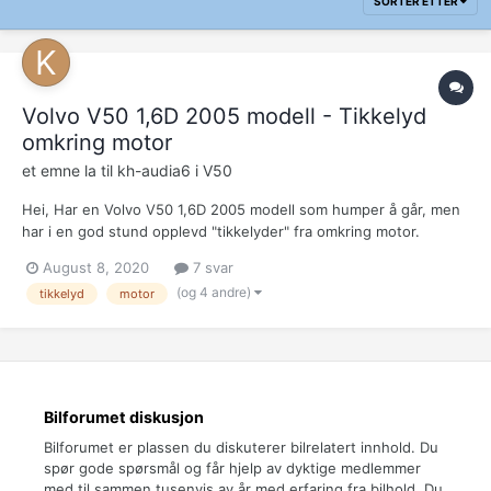
SORTER ETTER
Volvo V50 1,6D 2005 modell - Tikkelyd
omkring motor
et emne la til
kh-audia6
i
V50
Hei, Har en Volvo V50 1,6D 2005 modell som humper å går, men
har i en god stund opplevd "tikkelyder" fra omkring motor.
Opplever det ikke som ventiler eller løse dyser. Lyden er ikke
August 8, 2020
7 svar
konstant, men kommer og går litt...enkelte ganger hører jeg det
(og 4 andre)
tikkelyd
motor
godt når jeg kommer inn mot kryss/rundkjøri...
Bilforumet diskusjon
Bilforumet er plassen du diskuterer bilrelatert innhold. Du
spør gode spørsmål og får hjelp av dyktige medlemmer
med til sammen tusenvis av år med erfaring fra bilhold. Du