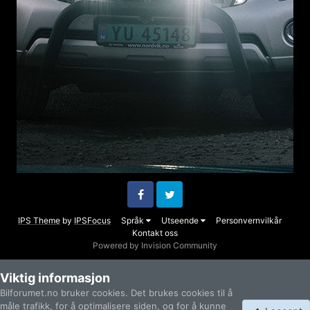
Facebook
Twitter
IPS Theme
by
IPSFocus
Språk
Utseende
Personvernvilkår
Kontakt oss
Powered by Invision Community
Viktig informasjon
Bilforumet.no bruker cookies. Det brukes cookies til å
måle trafikk, for å optimalisere siden, og for å kunne