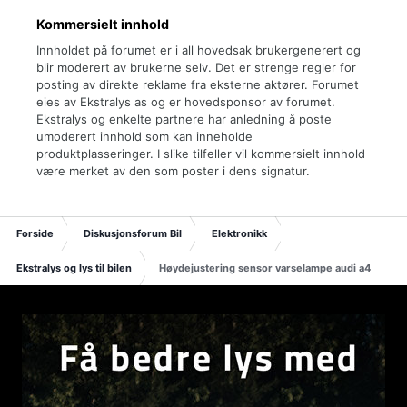
Kommersielt innhold
Innholdet på forumet er i all hovedsak brukergenerert og
blir moderert av brukerne selv. Det er strenge regler for
posting av direkte reklame fra eksterne aktører. Forumet
eies av Ekstralys as og er hovedsponsor av forumet.
Ekstralys og enkelte partnere har anledning å poste
umoderert innhold som kan inneholde
produktplasseringer. I slike tilfeller vil kommersielt innhold
være merket av den som poster i dens signatur.
Forside
Diskusjonsforum Bil
Elektronikk
Ekstralys og lys til bilen
Høydejustering sensor varselampe audi a4