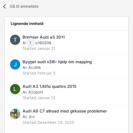
Gå til emneliste
Lignende innhold
Bremser Audi a3 2011
Av
Theo160206
1
Started
Januar 31
Bygget audi s38l- hjelp om mapping
Av
Audihk
0
Started
Februar 3
Audi A3 1.8tfsi quattro 2015
Av
A3sport
0
Started
Januar 12
Audi A6 C7 allroad med girkasse problemer
Av
Jrm
0
Started
Desember 29, 2025