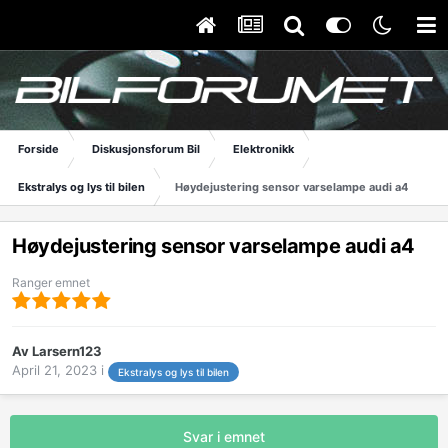
Forside
Diskusjonsforum Bil
Elektronikk
Ekstralys og lys til bilen
Høydejustering sensor varselampe audi a4
Høydejustering sensor varselampe audi a4
Ranger emnet
Av
Larsern123
April 21, 2023
i
Ekstralys og lys til bilen
Svar i emnet