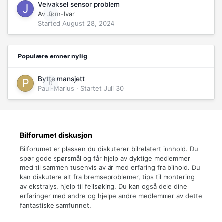
Veivaksel sensor problem
Av
Jørn-Ivar
0
Started
August 28, 2024
Populære emner nylig
Bytte mansjett
0
Paul-Marius
· Startet
Juli 30
Bilforumet diskusjon
Bilforumet er plassen du diskuterer bilrelatert innhold. Du
spør gode spørsmål og får hjelp av dyktige medlemmer
med til sammen tusenvis av år med erfaring fra bilhold. Du
kan diskutere alt fra bremseproblemer, tips til montering
av ekstralys, hjelp til feilsøking. Du kan også dele dine
erfaringer med andre og hjelpe andre medlemmer av dette
fantastiske samfunnet.