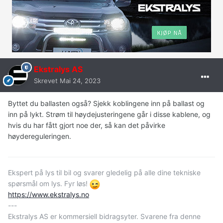
Ekstralys AS
Skrevet
Mai 24, 2023
Byttet du ballasten også? Sjekk koblingene inn på ballast og
inn på lykt. Strøm til høydejusteringene går i disse kablene, og
hvis du har fått gjort noe der, så kan det påvirke
høydereguleringen.
Ekspert på lys til bil og svarer gledelig på alle dine tekniske
spørsmål om lys. Fyr løs!
https://www.ekstralys.no
---
Ekstralys AS er kommersiell bidragsyter. Svarene fra denne