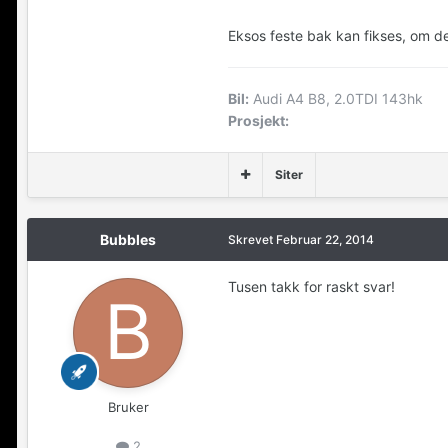
Eksos feste bak kan fikses, om d
Bil:
Audi A4 B8, 2.0TDI 143hk
Prosjekt:
Siter
Bubbles
Skrevet
Februar 22, 2014
Tusen takk for raskt svar!
Bruker
2