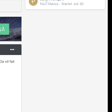
0
Paul-Marius
· Startet
Juli 30
 vil feil