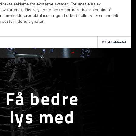
 direkte reklame fra eksterne aktører. Forumet eies av
 av forumet. Ekstralys og enkelte partnere har anledning å
inneholde produktplasseringer. I slike tilfeller vil kommersielt
poster i dens signatur.
All aktivitet