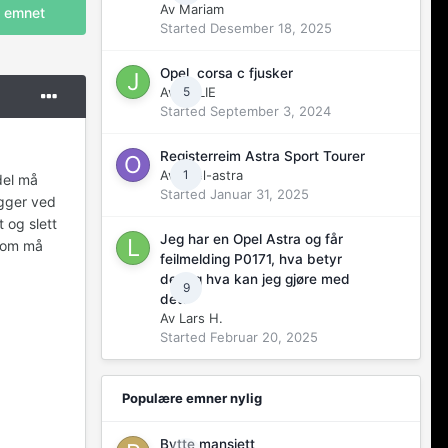
Av
Mariam
i emnet
Started
Desember 18, 2025
Opel corsa c fjusker
Av
JMLIE
5
Started
September 3, 2024
Registerreim Astra Sport Tourer
Av
opel-astra
1
del må
Started
Januar 31, 2025
egger ved
t og slett
Jeg har en Opel Astra og får
 som må
feilmelding P0171, hva betyr
det og hva kan jeg gjøre med
9
det?
Av
Lars H.
Started
Februar 20, 2025
Populære emner nylig
Bytte mansjett