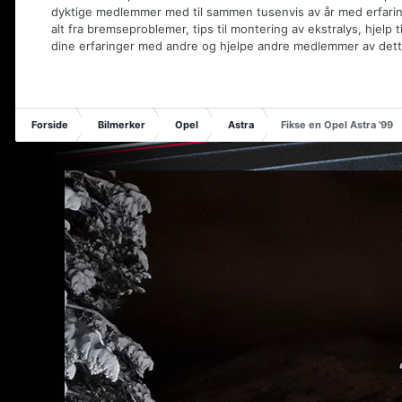
dyktige medlemmer med til sammen tusenvis av år med erfaring
alt fra bremseproblemer, tips til montering av ekstralys, hjelp t
dine erfaringer med andre og hjelpe andre medlemmer av dett
Forside
Bilmerker
Opel
Astra
Fikse en Opel Astra '99