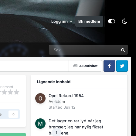
Logg inn
Bli medlem
All aktivitet
Facebook
Twitter
Lignende innhold
r emnet
Opel Rekord 1954
Av
oddm
0
Started
Juli 12
e
0
Det lager en rar lyd når jeg
bremser; jeg har nylig fikset
1
bremsene.