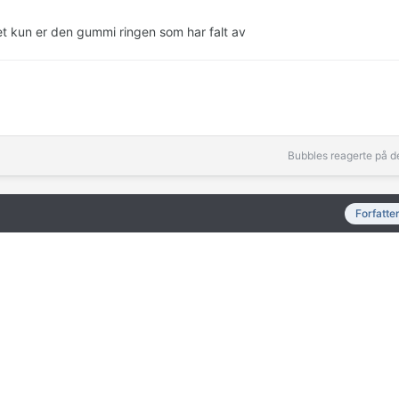
et kun er den gummi ringen som har falt av
Bubbles
reagerte på d
Forfatte