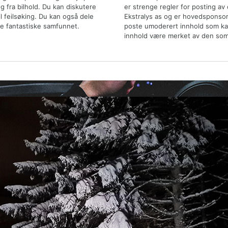
 fra bilhold. Du kan diskutere
er strenge regler for posting av
il feilsøking. Du kan også dele
Ekstralys as og er hovedsponsor
e fantastiske samfunnet.
poste umoderert innhold som kan 
innhold være merket av den som 