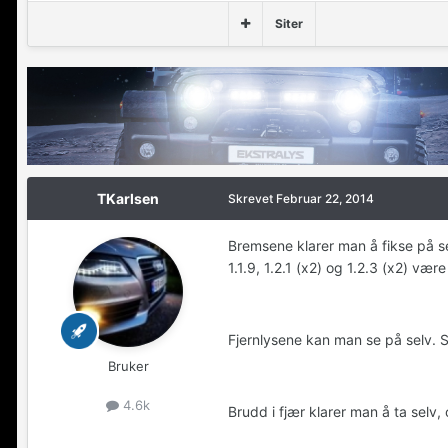
Siter
TKarlsen
Skrevet
Februar 22, 2014
Bremsene klarer man å fikse på se
1.1.9, 1.2.1 (x2) og 1.2.3 (x2) være
Fjernlysene kan man se på selv. 
Bruker
4.6k
Brudd i fjær klarer man å ta selv,