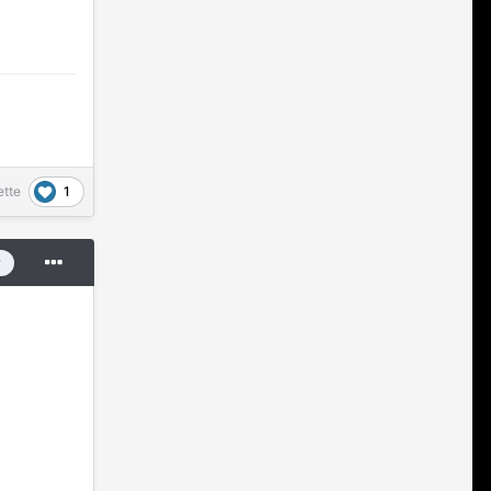
1
ette
r