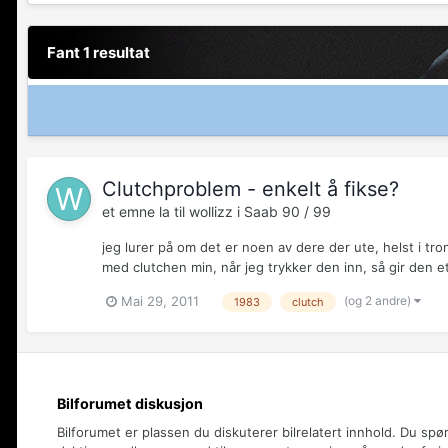
Fant 1 resultat
Clutchproblem - enkelt å fikse?
et emne la til
wollizz
i
Saab 90 / 99
jeg lurer på om det er noen av dere der ute, helst i tr
med clutchen min, når jeg trykker den inn, så gir den et
(og 2 andre)
Mai 29, 2011
1983
clutch
Bilforumet diskusjon
Bilforumet er plassen du diskuterer bilrelatert innhold. Du spø