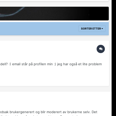
SORTER ETTER
l? :) email står på profilen min :) jeg har også et lite problem
vedsak brukergenerert og blir moderert av brukerne selv. Det