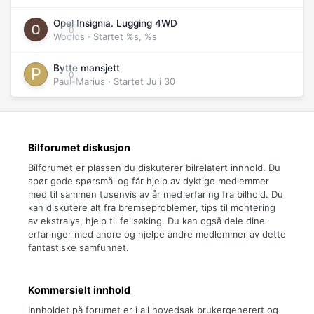
Opel Insignia. Lugging 4WD
0
Woolds
· Startet
%s, %s
Bytte mansjett
0
Paul-Marius
· Startet
Juli 30
Bilforumet diskusjon
Bilforumet er plassen du diskuterer bilrelatert innhold. Du
spør gode spørsmål og får hjelp av dyktige medlemmer
med til sammen tusenvis av år med erfaring fra bilhold. Du
kan diskutere alt fra bremseproblemer, tips til montering
av ekstralys, hjelp til feilsøking. Du kan også dele dine
erfaringer med andre og hjelpe andre medlemmer av dette
fantastiske samfunnet.
Kommersielt innhold
Innholdet på forumet er i all hovedsak brukergenerert og