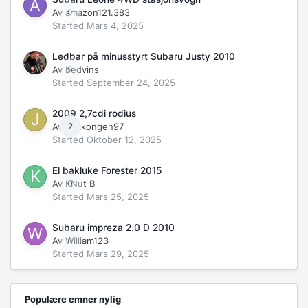
Av
amazon121.383
0
Started
Mars 4, 2025
Ledbar på minusstyrt Subaru Justy 2010
Av
bedvins
0
Started
September 24, 2025
2009 2,7cdi rodius
Av
jallakongen97
2
Started
Oktober 12, 2025
El bakluke Forester 2015
Av
KNut B
0
Started
Mars 25, 2025
Subaru impreza 2.0 D 2010
Av
William123
0
Started
Mars 29, 2025
Populære emner nylig